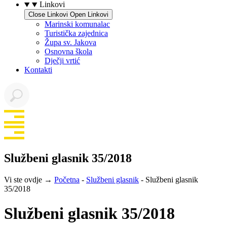
Linkovi
Close Linkovi
Open Linkovi
Marinski komunalac
Turistička zajednica
Župa sv. Jakova
Osnovna škola
Dječji vrtić
Kontakti
Službeni glasnik 35/2018
Vi ste ovdje →
Početna
-
Službeni glasnik
-
Službeni glasnik
35/2018
Službeni glasnik 35/2018