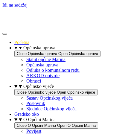
Idi na sadržaj
Početna
Općinska uprava
Close Općinska uprava
Open Općinska uprava
Statut općine Marina
Općinska uprava
Odluka o komunalnom redu
ARKOD potvrde
Obrasci
Općinsko vijeće
Close Općinsko vijeće
Open Općinsko vijeće
Sastav Općinskog vijeća
Poslovnik
Sjednice Općinskog vijeća
Gradsko oko
O Općini Marina
Close O Općini Marina
Open O Općini Marina
Povijest