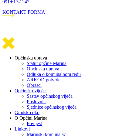
091/617-1242
KONTAKT FORMA
Općinska uprava
Statut općine Marina
Općinska uprava
Odluka o komunalnom redu
ARKOD potvrde
Obrasci
Općinsko vijeće
Sastav općinskog vijeća
Poslovnik
Sjednice općinskog vijeća
Gradsko oko
O Općini Marina
Povijest
Linkovi
Marinski komunalac