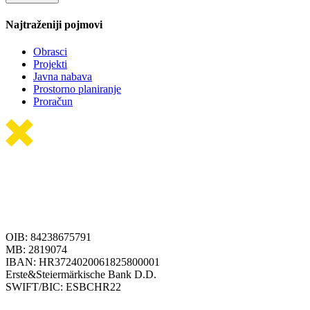
Najtraženiji pojmovi
Obrasci
Projekti
Javna nabava
Prostorno planiranje
Proračun
OIB: 84238675791
MB: 2819074
IBAN: HR3724020061825800001
Erste&Steiermärkische Bank D.D.
SWIFT/BIC: ESBCHR22