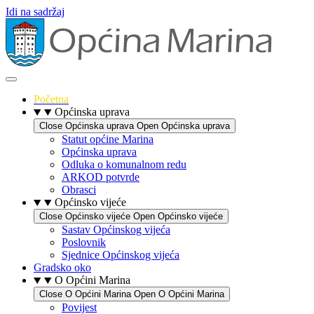
Idi na sadržaj
Početna
Općinska uprava
Close Općinska uprava
Open Općinska uprava
Statut općine Marina
Općinska uprava
Odluka o komunalnom redu
ARKOD potvrde
Obrasci
Općinsko vijeće
Close Općinsko vijeće
Open Općinsko vijeće
Sastav Općinskog vijeća
Poslovnik
Sjednice Općinskog vijeća
Gradsko oko
O Općini Marina
Close O Općini Marina
Open O Općini Marina
Povijest