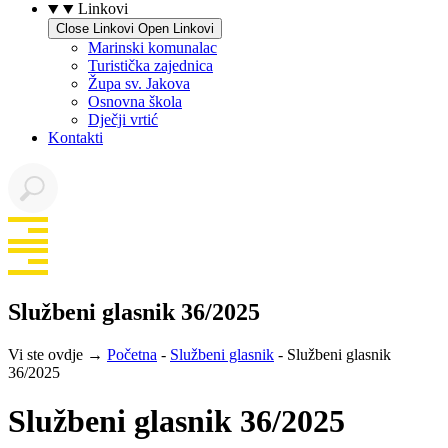
Linkovi
Close Linkovi
Open Linkovi
Marinski komunalac
Turistička zajednica
Župa sv. Jakova
Osnovna škola
Dječji vrtić
Kontakti
Službeni glasnik 36/2025
Vi ste ovdje →
Početna
-
Službeni glasnik
-
Službeni glasnik
36/2025
Službeni glasnik 36/2025