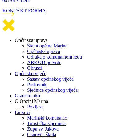
091/617-1242
KONTAKT FORMA
Općinska uprava
Statut općine Marina
Općinska uprava
Odluka o komunalnom redu
ARKOD potvrde
Obrasci
Općinsko vijeće
Sastav općinskog vijeća
Poslovnik
Sjednice općinskog vijeća
Gradsko oko
O Općini Marina
Povijest
Linkovi
Marinski komunalac
Turistička zajednica
Župa sv. Jakova
Osnovna škola