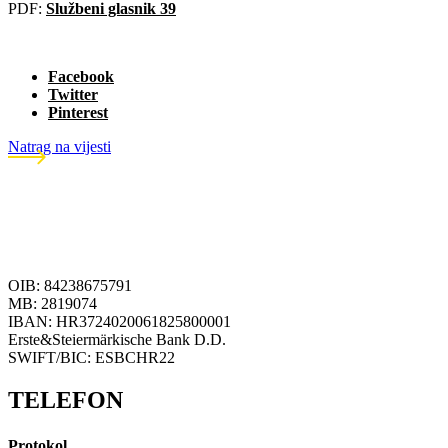
PDF:
Službeni glasnik 39
Facebook
Twitter
Pinterest
Natrag na vijesti
OIB: 84238675791
MB: 2819074
IBAN: HR3724020061825800001
Erste&Steiermärkische Bank D.D.
SWIFT/BIC: ESBCHR22
TELEFON
Protokol