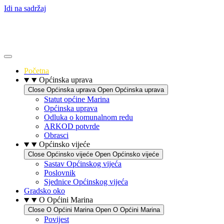
Idi na sadržaj
Početna
Općinska uprava
Close Općinska uprava
Open Općinska uprava
Statut općine Marina
Općinska uprava
Odluka o komunalnom redu
ARKOD potvrde
Obrasci
Općinsko vijeće
Close Općinsko vijeće
Open Općinsko vijeće
Sastav Općinskog vijeća
Poslovnik
Sjednice Općinskog vijeća
Gradsko oko
O Općini Marina
Close O Općini Marina
Open O Općini Marina
Povijest