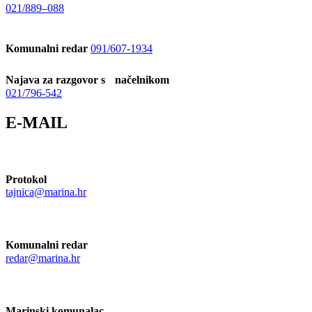
021/889–088
Komunalni redar
091/607-1934
Najava za razgovor s načelnikom
021/796-542
E-MAIL
Protokol
tajnica@marina.hr
Komunalni redar
redar@marina.hr
Marinski komunalac