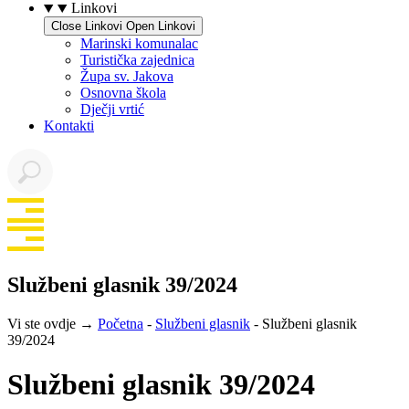
Linkovi
Close Linkovi
Open Linkovi
Marinski komunalac
Turistička zajednica
Župa sv. Jakova
Osnovna škola
Dječji vrtić
Kontakti
Službeni glasnik 39/2024
Vi ste ovdje →
Početna
-
Službeni glasnik
-
Službeni glasnik
39/2024
Službeni glasnik 39/2024