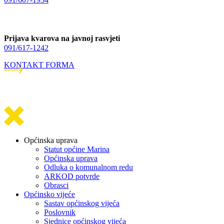
Prijava kvarova na javnoj rasvjeti
091/617-1242
KONTAKT FORMA
Općinska uprava
Statut općine Marina
Općinska uprava
Odluka o komunalnom redu
ARKOD potvrde
Obrasci
Općinsko vijeće
Sastav općinskog vijeća
Poslovnik
Sjednice općinskog vijeća