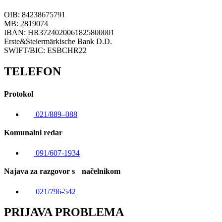
OIB: 84238675791
MB: 2819074
IBAN: HR3724020061825800001
Erste&Steiermärkische Bank D.D.
SWIFT/BIC: ESBCHR22
TELEFON
Protokol
021/889–088
Komunalni redar
091/607-1934
Najava za razgovor s načelnikom
021/796-542
PRIJAVA PROBLEMA