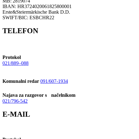
MB: 2819074
IBAN: HR3724020061825800001
Erste&Steiermärkische Bank D.D.
SWIFT/BIC: ESBCHR22
TELEFON
Protokol
021/889–088
Komunalni redar
091/607-1934
Najava za razgovor s načelnikom
021/796-542
E-MAIL