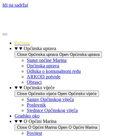
Idi na sadržaj
Početna
Općinska uprava
Close Općinska uprava
Open Općinska uprava
Statut općine Marina
Općinska uprava
Odluka o komunalnom redu
ARKOD potvrde
Obrasci
Općinsko vijeće
Close Općinsko vijeće
Open Općinsko vijeće
Sastav Općinskog vijeća
Poslovnik
Sjednice Općinskog vijeća
Gradsko oko
O Općini Marina
Close O Općini Marina
Open O Općini Marina
Povijest