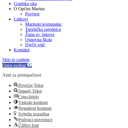
Gradsko oko
O Općini Marina
Povijest
Linkovi
Marinski komunalac
Turistička zajednica
Župa sv. Jakova
Osnovna škola
Dječji vrtić
Kontakti
Skip to content
Open toolbar
Alati za pristupačnost
Povećaj Tekst
Smanji Tekst
Crno-bijelo
Viskoki kontrast
Negativni kontrast
Svijetla pozadina
Podvuci poveznice
Čitljivi font