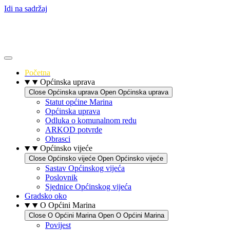
Idi na sadržaj
Početna
Općinska uprava
Close Općinska uprava
Open Općinska uprava
Statut općine Marina
Općinska uprava
Odluka o komunalnom redu
ARKOD potvrde
Obrasci
Općinsko vijeće
Close Općinsko vijeće
Open Općinsko vijeće
Sastav Općinskog vijeća
Poslovnik
Sjednice Općinskog vijeća
Gradsko oko
O Općini Marina
Close O Općini Marina
Open O Općini Marina
Povijest