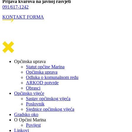
Prijava kvarova na javnoj rasvjeti
091/617-1242
KONTAKT FORMA
Općinska uprava
Statut općine Marina
Općinska uprava
Odluka o komunalnom redu
ARKOD potvrde
Obrasci
Općinsko vijeće
Sastav općinskog vijeća
Poslovnik
Sjednice općinskog vijeća
Gradsko oko
O Općini Marina
Povijest
Linkovi