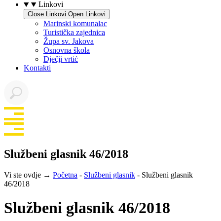
Linkovi
Close Linkovi
Open Linkovi
Marinski komunalac
Turistička zajednica
Župa sv. Jakova
Osnovna škola
Dječji vrtić
Kontakti
Službeni glasnik 46/2018
Vi ste ovdje →
Početna
-
Službeni glasnik
-
Službeni glasnik
46/2018
Službeni glasnik 46/2018