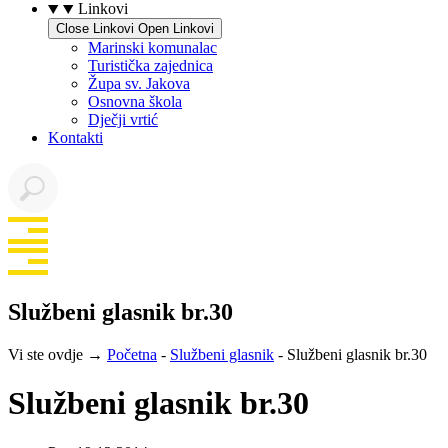
Linkovi
Close Linkovi
Open Linkovi
Marinski komunalac
Turistička zajednica
Župa sv. Jakova
Osnovna škola
Dječji vrtić
Kontakti
Službeni glasnik br.30
Vi ste ovdje →
Početna
-
Službeni glasnik
-
Službeni glasnik br.30
Službeni glasnik br.30