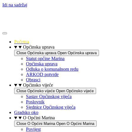
Idi na sadržaj
Početna
Općinska uprava
Close Općinska uprava
Open Općinska uprava
Statut općine Marina
Općinska uprava
Odluka o komunalnom redu
ARKOD potvrde
Obrasci
Općinsko vijeće
Close Općinsko vijeće
Open Općinsko vijeće
Sastav Općinskog vijeća
Poslovnik
Sjednice Općinskog vijeća
Gradsko oko
O Općini Marina
Close O Općini Marina
Open O Općini Marina
Povijest