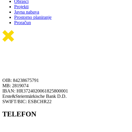
Obrasci
Projekti
Javna nabava
Prostorno planiranje
Proračun
OIB: 84238675791
MB: 2819074
IBAN: HR3724020061825800001
Erste&Steiermärkische Bank D.D.
SWIFT/BIC: ESBCHR22
TELEFON