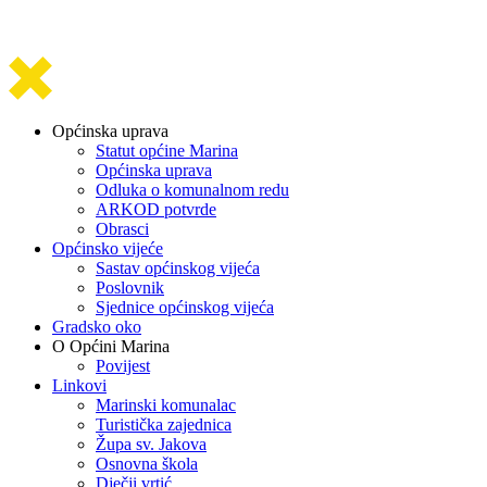
Općinska uprava
Statut općine Marina
Općinska uprava
Odluka o komunalnom redu
ARKOD potvrde
Obrasci
Općinsko vijeće
Sastav općinskog vijeća
Poslovnik
Sjednice općinskog vijeća
Gradsko oko
O Općini Marina
Povijest
Linkovi
Marinski komunalac
Turistička zajednica
Župa sv. Jakova
Osnovna škola
Dječji vrtić