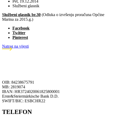
Pet, 19.12.2014
Službeni glasnik
Službeni glasnik br.30
(Odluka o izvršenju proračuna Općine
Marina za 2015.g.)
Facebook
Twitter
Pinterest
Natrag na vijesti
OIB: 84238675791
MB: 2819074
IBAN: HR3724020061825800001
Erste&Steiermärkische Bank D.D.
SWIFT/BIC: ESBCHR22
TELEFON