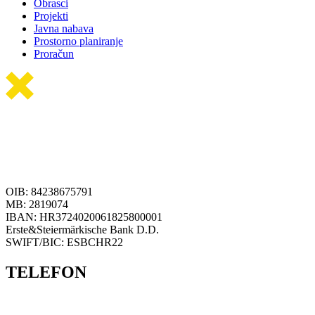
Obrasci
Projekti
Javna nabava
Prostorno planiranje
Proračun
OIB: 84238675791
MB: 2819074
IBAN: HR3724020061825800001
Erste&Steiermärkische Bank D.D.
SWIFT/BIC: ESBCHR22
TELEFON