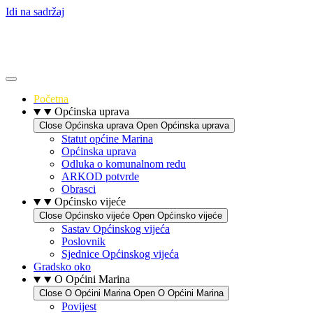
Idi na sadržaj
Početna
Općinska uprava
Close Općinska uprava
Open Općinska uprava
Statut općine Marina
Općinska uprava
Odluka o komunalnom redu
ARKOD potvrde
Obrasci
Općinsko vijeće
Close Općinsko vijeće
Open Općinsko vijeće
Sastav Općinskog vijeća
Poslovnik
Sjednice Općinskog vijeća
Gradsko oko
O Općini Marina
Close O Općini Marina
Open O Općini Marina
Povijest