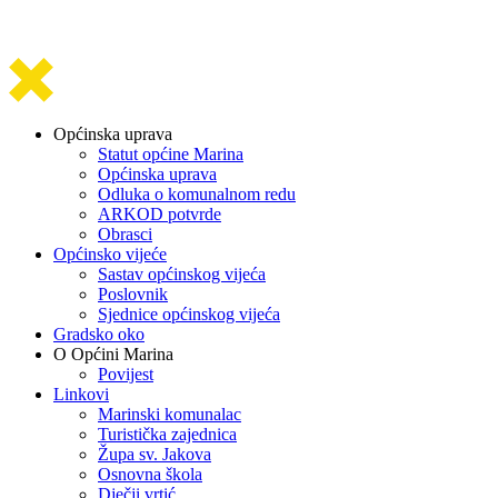
Općinska uprava
Statut općine Marina
Općinska uprava
Odluka o komunalnom redu
ARKOD potvrde
Obrasci
Općinsko vijeće
Sastav općinskog vijeća
Poslovnik
Sjednice općinskog vijeća
Gradsko oko
O Općini Marina
Povijest
Linkovi
Marinski komunalac
Turistička zajednica
Župa sv. Jakova
Osnovna škola
Dječji vrtić