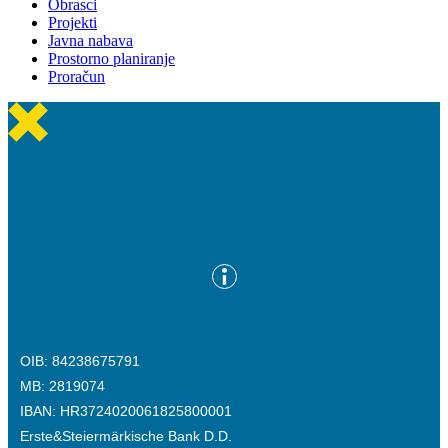
Obrasci
Projekti
Javna nabava
Prostorno planiranje
Proračun
OIB: 84238675791
MB: 2819074
IBAN: HR3724020061825800001
Erste&Steiermärkische Bank D.D.