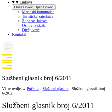
Linkovi
Close Linkovi
Open Linkovi
Marinski komunalac
Turistička zajednica
Župa sv. Jakova
Osnovna škola
Dječji vrtić
Kontakti
Službeni glasnik broj 6/2011
Vi ste ovdje →
Početna
-
Službeni glasnik
-
Službeni glasnik broj
6/2011
Službeni glasnik broj 6/2011