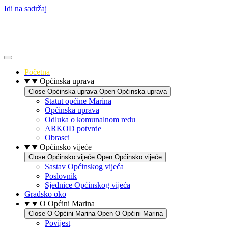
Idi na sadržaj
Početna
Općinska uprava
Close Općinska uprava
Open Općinska uprava
Statut općine Marina
Općinska uprava
Odluka o komunalnom redu
ARKOD potvrde
Obrasci
Općinsko vijeće
Close Općinsko vijeće
Open Općinsko vijeće
Sastav Općinskog vijeća
Poslovnik
Sjednice Općinskog vijeća
Gradsko oko
O Općini Marina
Close O Općini Marina
Open O Općini Marina
Povijest