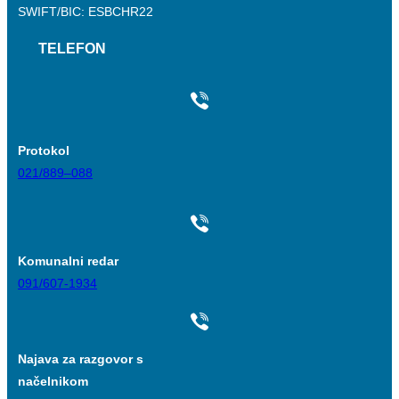
SWIFT/BIC: ESBCHR22
TELEFON
Protokol
021/889–088
Komunalni redar
091/607-1934
Najava za razgovor s
načelnikom