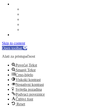
Linkovi
Marinski komunalac
Turistička zajednica
Župa sv. Jakova
Osnovna škola
Dječji vrtić
Kontakti
Skip to content
Open toolbar
Alati za pristupačnost
Povećaj Tekst
Smanji Tekst
Crno-bijelo
Viskoki kontrast
Negativni kontrast
Svijetla pozadina
Podvuci poveznice
Čitljivi font
Reset