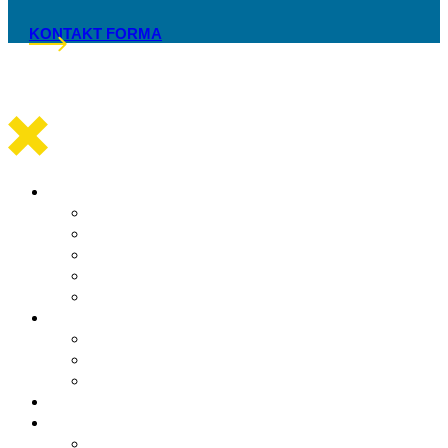
KONTAKT FORMA
Općinska uprava
Statut općine Marina
Općinska uprava
Odluka o komunalnom redu
ARKOD potvrde
Obrasci
Općinsko vijeće
Sastav općinskog vijeća
Poslovnik
Sjednice općinskog vijeća
Gradsko oko
O Općini Marina
Povijest