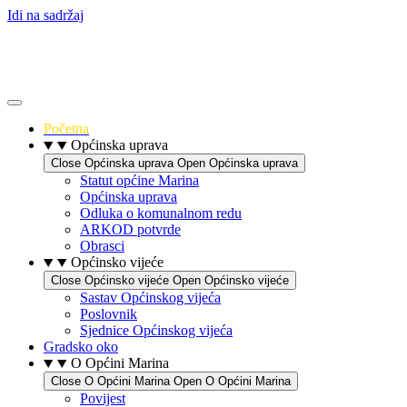
Idi na sadržaj
Početna
Općinska uprava
Close Općinska uprava
Open Općinska uprava
Statut općine Marina
Općinska uprava
Odluka o komunalnom redu
ARKOD potvrde
Obrasci
Općinsko vijeće
Close Općinsko vijeće
Open Općinsko vijeće
Sastav Općinskog vijeća
Poslovnik
Sjednice Općinskog vijeća
Gradsko oko
O Općini Marina
Close O Općini Marina
Open O Općini Marina
Povijest