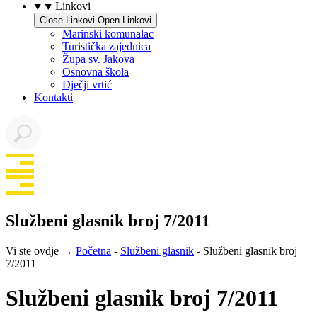
Linkovi
Close Linkovi
Open Linkovi
Marinski komunalac
Turistička zajednica
Župa sv. Jakova
Osnovna škola
Dječji vrtić
Kontakti
Službeni glasnik broj 7/2011
Vi ste ovdje →
Početna
-
Službeni glasnik
-
Službeni glasnik broj
7/2011
Službeni glasnik broj 7/2011