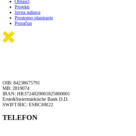
Obrasci
Projekti
Javna nabava
Prostorno planiranje
Proračun
OIB: 84238675791
MB: 2819074
IBAN: HR3724020061825800001
Erste&Steiermärkische Bank D.D.
SWIFT/BIC: ESBCHR22
TELEFON