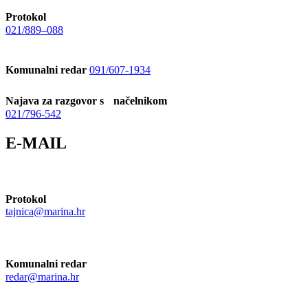
Protokol
021/889–088
Komunalni redar
091/607-1934
Najava za razgovor s načelnikom
021/796-542
E-MAIL
Protokol
tajnica@marina.hr
Komunalni redar
redar@marina.hr