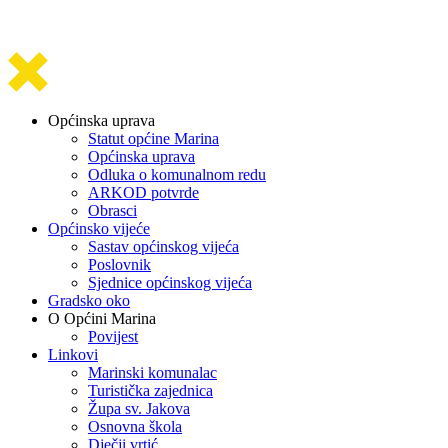
Općinska uprava
Statut općine Marina
Općinska uprava
Odluka o komunalnom redu
ARKOD potvrde
Obrasci
Općinsko vijeće
Sastav općinskog vijeća
Poslovnik
Sjednice općinskog vijeća
Gradsko oko
O Općini Marina
Povijest
Linkovi
Marinski komunalac
Turistička zajednica
Župa sv. Jakova
Osnovna škola
Dječji vrtić