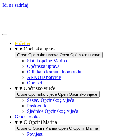
Idi na sadržaj
Početna
Općinska uprava
Close Općinska uprava
Open Općinska uprava
Statut općine Marina
Općinska uprava
Odluka o komunalnom redu
ARKOD potvrde
Obrasci
Općinsko vijeće
Close Općinsko vijeće
Open Općinsko vijeće
Sastav Općinskog vijeća
Poslovnik
Sjednice Općinskog vijeća
Gradsko oko
O Općini Marina
Close O Općini Marina
Open O Općini Marina
Povijest