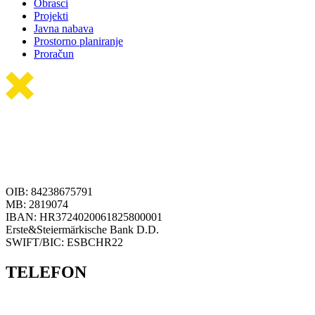
Obrasci
Projekti
Javna nabava
Prostorno planiranje
Proračun
OIB: 84238675791
MB: 2819074
IBAN: HR3724020061825800001
Erste&Steiermärkische Bank D.D.
SWIFT/BIC: ESBCHR22
TELEFON