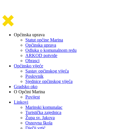
Općinska uprava
Statut općine Marina
Općinska uprava
Odluka o komunalnom redu
ARKOD potvrde
Obrasci
Općinsko vijeće
Sastav općinskog vijeća
Poslovnik
Sjednice općinskog vijeća
Gradsko oko
O Općini Marina
Povijest
Linkovi
Marinski komunalac
Turistička zajednica
Župa sv. Jakova
Osnovna škola
Dječji vrtić