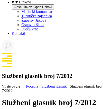
Linkovi
Close Linkovi
Open Linkovi
Marinski komunalac
Turistička zajednica
Župa sv. Jakova
Osnovna škola
Dječji vrtić
Kontakti
Službeni glasnik broj 7/2012
Vi ste ovdje →
Početna
-
Službeni glasnik
-
Službeni glasnik broj
7/2012
Službeni glasnik broj 7/2012