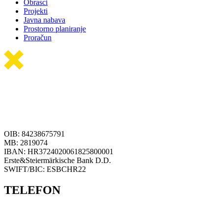
Obrasci
Projekti
Javna nabava
Prostorno planiranje
Proračun
OIB: 84238675791
MB: 2819074
IBAN: HR3724020061825800001
Erste&Steiermärkische Bank D.D.
SWIFT/BIC: ESBCHR22
TELEFON