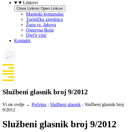
Linkovi
Close Linkovi
Open Linkovi
Marinski komunalac
Turistička zajednica
Župa sv. Jakova
Osnovna škola
Dječji vrtić
Kontakti
Službeni glasnik broj 9/2012
Vi ste ovdje →
Početna
-
Službeni glasnik
-
Službeni glasnik broj
9/2012
Službeni glasnik broj 9/2012