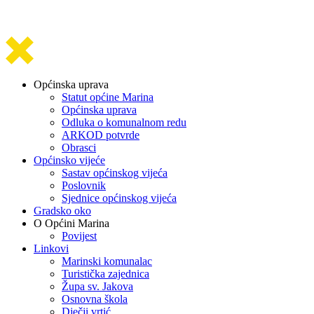
Općinska uprava
Statut općine Marina
Općinska uprava
Odluka o komunalnom redu
ARKOD potvrde
Obrasci
Općinsko vijeće
Sastav općinskog vijeća
Poslovnik
Sjednice općinskog vijeća
Gradsko oko
O Općini Marina
Povijest
Linkovi
Marinski komunalac
Turistička zajednica
Župa sv. Jakova
Osnovna škola
Dječji vrtić