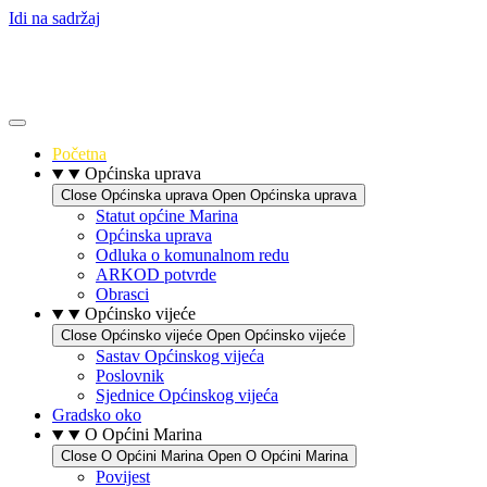
Idi na sadržaj
Početna
Općinska uprava
Close Općinska uprava
Open Općinska uprava
Statut općine Marina
Općinska uprava
Odluka o komunalnom redu
ARKOD potvrde
Obrasci
Općinsko vijeće
Close Općinsko vijeće
Open Općinsko vijeće
Sastav Općinskog vijeća
Poslovnik
Sjednice Općinskog vijeća
Gradsko oko
O Općini Marina
Close O Općini Marina
Open O Općini Marina
Povijest