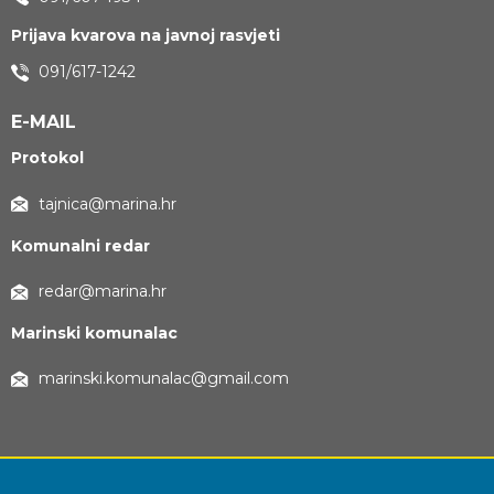
Prijava kvarova na javnoj rasvjeti
091/617-1242
E-MAIL
Protokol
tajnica@marina.hr
Komunalni redar
redar@marina.hr
Marinski komunalac
marinski.komunalac@gmail.com