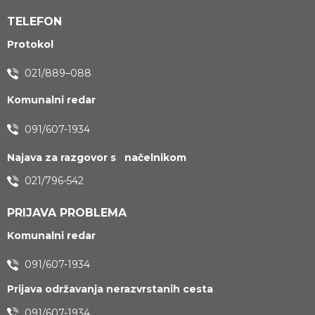
TELEFON
Protokol
021/889–088
Komunalni redar
091/607-1934
Najava za razgovor s načelnikom
021/796-542
PRIJAVA PROBLEMA
Komunalni redar
091/607-1934
Prijava održavanja nerazvrstanih cesta
091/607-1934