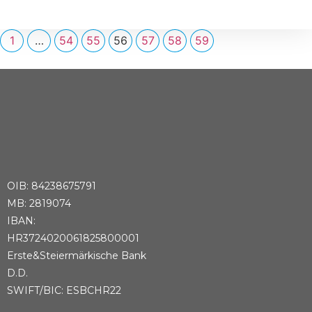
1
…
54
55
56
57
58
59
OIB: 84238675791
MB: 2819074
IBAN:
HR3724020061825800001
Erste&Steiermärkische Bank
D.D.
SWIFT/BIC: ESBCHR22