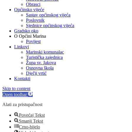
Obrasci
Općinsko vijeće
Sastav općinskog vijeća
Poslovnik
Sjednice općinskog vijeća
Gradsko oko
O Općini Marina
Povijest
Linkovi
Marinski komunalac
Turistička zajednica
Župa sv. Jakova
Osnovna škola
Dječji vrtić
Kontakti
Skip to content
Open toolbar
Alati za pristupačnost
Povećaj Tekst
Smanji Tekst
Crno-bijelo