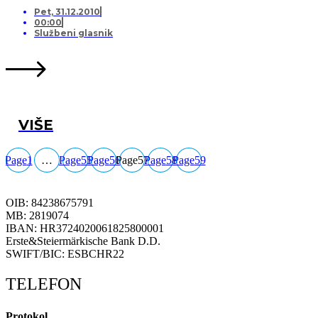
Pet, 31.12.2010
00:00
Službeni glasnik
VIŠE
Page
1
…
Page
55
Page
56
Page
57
Page
58
Page
59
OIB: 84238675791
MB: 2819074
IBAN: HR3724020061825800001
Erste&Steiermärkische Bank D.D.
SWIFT/BIC: ESBCHR22
TELEFON
Protokol