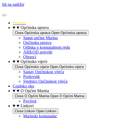
Idi na sadržaj
Početna
Općinska uprava
Close Općinska uprava
Open Općinska uprava
Statut općine Marina
Općinska uprava
Odluka o komunalnom redu
ARKOD potvrde
Obrasci
Općinsko vijeće
Close Općinsko vijeće
Open Općinsko vijeće
Sastav Općinskog vijeća
Poslovnik
Sjednice Općinskog vijeća
Gradsko oko
O Općini Marina
Close O Općini Marina
Open O Općini Marina
Povijest
Linkovi
Close Linkovi
Open Linkovi
Marinski komunalac