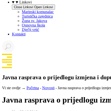
Linkovi
Close Linkovi
Open Linkovi
Marinski komunalac
Turistička zajednica
Župa sv. Jakova
Osnovna škola
Dječji vrtić
Kontakti
Javna rasprava o prijedlogu izmjena i do
Vi ste ovdje →
Početna
-
Novosti
-
Javna rasprava o prijedlogu izmj
Javna rasprava o prijedlogu iz