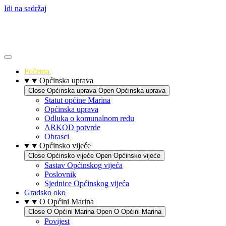
Idi na sadržaj
Početna
Općinska uprava
Close Općinska uprava
Open Općinska uprava
Statut općine Marina
Općinska uprava
Odluka o komunalnom redu
ARKOD potvrde
Obrasci
Općinsko vijeće
Close Općinsko vijeće
Open Općinsko vijeće
Sastav Općinskog vijeća
Poslovnik
Sjednice Općinskog vijeća
Gradsko oko
O Općini Marina
Close O Općini Marina
Open O Općini Marina
Povijest