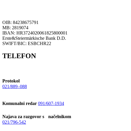
OIB: 84238675791
MB: 2819074
IBAN: HR3724020061825800001
Erste&Steiermärkische Bank D.D.
SWIFT/BIC: ESBCHR22
TELEFON
Protokol
021/889–088
Komunalni redar
091/607-1934
Najava za razgovor s načelnikom
021/796-542