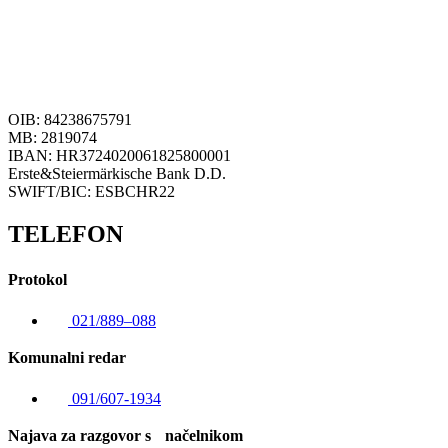
OIB: 84238675791
MB: 2819074
IBAN: HR3724020061825800001
Erste&Steiermärkische Bank D.D.
SWIFT/BIC: ESBCHR22
TELEFON
Protokol
021/889–088
Komunalni redar
091/607-1934
Najava za razgovor s načelnikom