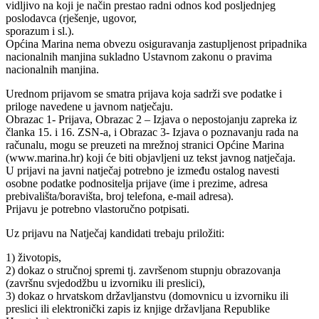
vidljivo na koji je način prestao radni odnos kod posljednjeg
poslodavca (rješenje, ugovor,
sporazum i sl.).
Općina Marina nema obvezu osiguravanja zastupljenost pripadnika
nacionalnih manjina sukladno Ustavnom zakonu o pravima
nacionalnih manjina.
Urednom prijavom se smatra prijava koja sadrži sve podatke i
priloge navedene u javnom natječaju.
Obrazac 1- Prijava, Obrazac 2 – Izjava o nepostojanju zapreka iz
članka 15. i 16. ZSN-a, i Obrazac 3- Izjava o poznavanju rada na
računalu, mogu se preuzeti na mrežnoj stranici Općine Marina
(www.marina.hr) koji će biti objavljeni uz tekst javnog natječaja.
U prijavi na javni natječaj potrebno je između ostalog navesti
osobne podatke podnositelja prijave (ime i prezime, adresa
prebivališta/boravišta, broj telefona, e-mail adresa).
Prijavu je potrebno vlastoručno potpisati.
Uz prijavu na Natječaj kandidati trebaju priložiti:
1) životopis,
2) dokaz o stručnoj spremi tj. završenom stupnju obrazovanja
(završnu svjedodžbu u izvorniku ili preslici),
3) dokaz o hrvatskom državljanstvu (domovnicu u izvorniku ili
preslici ili elektronički zapis iz knjige državljana Republike