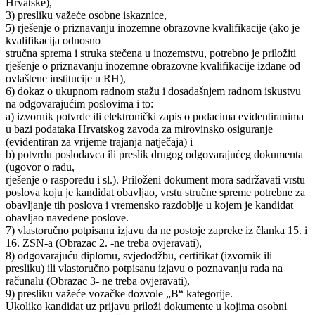
Hrvatske),
3) presliku važeće osobne iskaznice,
5) rješenje o priznavanju inozemne obrazovne kvalifikacije (ako je
kvalifikacija odnosno
stručna sprema i struka stečena u inozemstvu, potrebno je priložiti
rješenje o priznavanju inozemne obrazovne kvalifikacije izdane od
ovlaštene institucije u RH),
6) dokaz o ukupnom radnom stažu i dosadašnjem radnom iskustvu
na odgovarajućim poslovima i to:
a) izvornik potvrde ili elektronički zapis o podacima evidentiranima
u bazi podataka Hrvatskog zavoda za mirovinsko osiguranje
(evidentiran za vrijeme trajanja natječaja) i
b) potvrdu poslodavca ili preslik drugog odgovarajućeg dokumenta
(ugovor o radu,
rješenje o rasporedu i sl.). Priloženi dokument mora sadržavati vrstu
poslova koju je kandidat obavljao, vrstu stručne spreme potrebne za
obavljanje tih poslova i vremensko razdoblje u kojem je kandidat
obavljao navedene poslove.
7) vlastoručno potpisanu izjavu da ne postoje zapreke iz članka 15. i
16. ZSN-a (Obrazac 2. -ne treba ovjeravati),
8) odgovarajuću diplomu, svjedodžbu, certifikat (izvornik ili
presliku) ili vlastoručno potpisanu izjavu o poznavanju rada na
računalu (Obrazac 3- ne treba ovjeravati),
9) presliku važeće vozačke dozvole „B“ kategorije.
Ukoliko kandidat uz prijavu priloži dokumente u kojima osobni