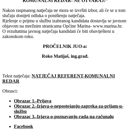
KOMUNALNI REDAR- NE OTVARAJ!“
Nakon raspisanog natječaja ne mora se izvršiti izbor, ali će se u tom
slučaju donijeti odluka o poništenju natječaja.
Rješenje o prijmu u službu izabranog kandidata dostavlja se javnom
objavom na mrežnim stranicama Općine Marina- www.marina.hr.
O rezultatima javnog natječaja kandidati će biti obaviješteni u
zakonskom roku.
PROČELNIK JUO-a:
Roko Matijaš, ing.građ.
Tekst natječaja:
NATJEČAJ REFERENT-KOMUNALNI
REDAR
Obrasci:
Obrazac 1.-Prijava
Obrazac 2.-Izjava-o-nepostojanju-zapreka-za-prijam-u-
službu
Obrazac 3.-Izjava-o-poznavanju-rada-na-računalu
Facebook