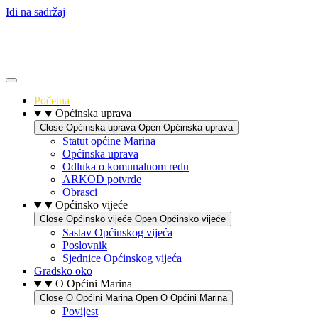
Idi na sadržaj
Početna
Općinska uprava
Close Općinska uprava
Open Općinska uprava
Statut općine Marina
Općinska uprava
Odluka o komunalnom redu
ARKOD potvrde
Obrasci
Općinsko vijeće
Close Općinsko vijeće
Open Općinsko vijeće
Sastav Općinskog vijeća
Poslovnik
Sjednice Općinskog vijeća
Gradsko oko
O Općini Marina
Close O Općini Marina
Open O Općini Marina
Povijest