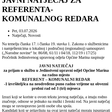
JAVNI NATJEČAJ ZA
REFERENTA-
KOMUNALNOG REDARA
Pet, 03.07.2026
Natječaji
,
Novosti
Na temelju članka 17. i članka 19. stavka 1. Zakona o službenicima
i namještenicima u lokalnoj i područnoj (regionalnoj) samoupravi
(„Narodne novine“ br. 86/08, 61/11 i 04/18, 112/19 i 17/25)
Pročelnik Jedinstvenog upravnog odjela Općine Marina raspisuje
JAVNI NATJEČAJ
za prijam u službu u Jedinstveni upravni odjel Općine Marina
na radno mjesto
REFERENT – KOMUNALNI REDAR
-1 izvršitelj/ica na neodređeno puno radno vrijeme uz obvezni
probni rad od 3 (tri) mjeseca
Izrazi koji se koriste u ovom tekstu javnog natječaja, a imaju rodno
značenje, odnose se jednako na muški i ženski rod. Na javni natječaj
mogu se ravnopravno javiti osobe oba spola.
Kandidati koji se prijavljuju na ovaj javni natječaj moraju ispunjavati