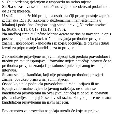
službi utvrđenog rješenjem o rasporedu na radno mjesto.
Služba se zasniva se na neodređeno vrijeme uz obvezni probni rad
od 3 (tri) mjeseca.
U službu ne može biti primljena osoba za čiji prijam postoje zapreke
iz članaka 15. i 16. Zakona o službenicima i namještenicima u
lokalnoj i područnoj (regionalnoj) samoupravi („Narodne novine“
br. 86/08, 61/11, 04/18, 112/19 i 17/25).
Na mrežnoj stranici Općine Marina-www.marina.hr naveden je opis
poslova, te podaci o plaći, način obavljanja prethodne provjere
znanja i sposobnosti kandidata i iz kojeg područja, te pravni i drugi
izvori za pripremanje kandidata za tu provjeru.
Za kandidate prijavljene na javni natječaj koji predaju pravodobnu i
urednu prijavu te ispunjavaju formalne uvjete natječaja provest će se
prethodna provjera znanja i sposobnosti putem pisanog testiranja i
intervjua.
Smatra se da je kandidat, koji nije pristupio prethodnoj provjeri
znanja, povukao prijavu na javni natječaj.
Osoba koja nije podnijela pravodobnu i urednu prijavu ili ne
ispunjava formalne uvjete iz javnog natječaja, ne smatra se
kandidatom prijavljenim na ovaj javni natječaj te će joj se dostaviti
pisana obavijest u kojoj će se navesti razlozi zbog kojih se ne smatra
kandidatom prijavljenim na javni natječaj.
Povjerenstvo za provedbu natječaja utvrdit će koje su prijave