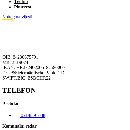
Twitter
Pinterest
Natrag na vijesti
OIB: 84238675791
MB: 2819074
IBAN: HR3724020061825800001
Erste&Steiermärkische Bank D.D.
SWIFT/BIC: ESBCHR22
TELEFON
Protokol
021/889–088
Komunalni redar