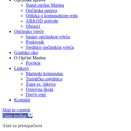
Statut općine Marina
Općinska uprava
Odluka o komunalnom redu
ARKOD potvrde
Obrasci
Općinsko vijeće
Sastav općinskog vijeća
Poslovnik
Sjednice općinskog vijeća
Gradsko oko
O Općini Marina
Povijest
Linkovi
Marinski komunalac
Turistička zajednica
Župa sv. Jakova
Osnovna škola
Dječji vrtić
Kontakti
Skip to content
Open toolbar
Alati za pristupačnost