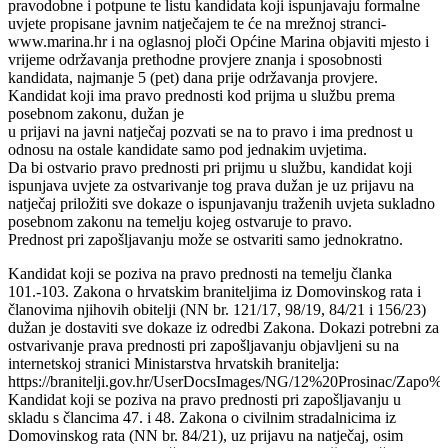
pravodobne i potpune te listu kandidata koji ispunjavaju formalne
uvjete propisane javnim natječajem te će na mrežnoj stranci-
www.marina.hr i na oglasnoj ploči Općine Marina objaviti mjesto i
vrijeme održavanja prethodne provjere znanja i sposobnosti
kandidata, najmanje 5 (pet) dana prije održavanja provjere.
Kandidat koji ima pravo prednosti kod prijma u službu prema
posebnom zakonu, dužan je
u prijavi na javni natječaj pozvati se na to pravo i ima prednost u
odnosu na ostale kandidate samo pod jednakim uvjetima.
Da bi ostvario pravo prednosti pri prijmu u službu, kandidat koji
ispunjava uvjete za ostvarivanje tog prava dužan je uz prijavu na
natječaj priložiti sve dokaze o ispunjavanju traženih uvjeta sukladno
posebnom zakonu na temelju kojeg ostvaruje to pravo.
Prednost pri zapošljavanju može se ostvariti samo jednokratno.
Kandidat koji se poziva na pravo prednosti na temelju članka
101.-103. Zakona o hrvatskim braniteljima iz Domovinskog rata i
članovima njihovih obitelji (NN br. 121/17, 98/19, 84/21 i 156/23)
dužan je dostaviti sve dokaze iz odredbi Zakona. Dokazi potrebni za
ostvarivanje prava prednosti pri zapošljavanju objavljeni su na
internetskoj stranici Ministarstva hrvatskih branitelja:
https://branitelji.gov.hr/UserDocsImages/NG/12%20Prosinac/Z
Kandidat koji se poziva na pravo prednosti pri zapošljavanju u
skladu s člancima 47. i 48. Zakona o civilnim stradalnicima iz
Domovinskog rata (NN br. 84/21), uz prijavu na natječaj, osim