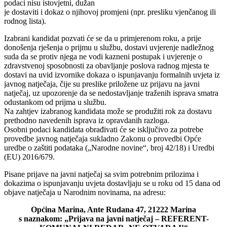
podaci nisu istovjetni, dužan
je dostaviti i dokaz o njihovoj promjeni (npr. presliku vjenčanog ili
rodnog lista).
Izabrani kandidat pozvati će se da u primjerenom roku, a prije
donošenja rješenja o prijmu u službu, dostavi uvjerenje nadležnog
suda da se protiv njega ne vodi kazneni postupak i uvjerenje o
zdravstvenoj sposobnosti za obavljanje poslova radnog mjesta te
dostavi na uvid izvornike dokaza o ispunjavanju formalnih uvjeta iz
javnog natječaja, čije su preslike priložene uz prijavu na javni
natječaj, uz upozorenje da se nedostavljanje traženih isprava smatra
odustankom od prijma u službu.
Na zahtjev izabranog kandidata može se produžiti rok za dostavu
prethodno navedenih isprava iz opravdanih razloga.
Osobni podaci kandidata obrađivati će se isključivo za potrebe
provedbe javnog natječaja sukladno Zakonu o provedbi Opće
uredbe o zaštiti podataka („Narodne novine“, broj 42/18) i Uredbi
(EU) 2016/679.
Pisane prijave na javni natječaj sa svim potrebnim prilozima i
dokazima o ispunjavanju uvjeta dostavljaju se u roku od 15 dana od
objave natječaja u Narodnim novinama, na adresu:
Općina Marina, Ante Rudana 47, 21222 Marina
s naznakom: „Prijava na javni natječaj – REFERENT-