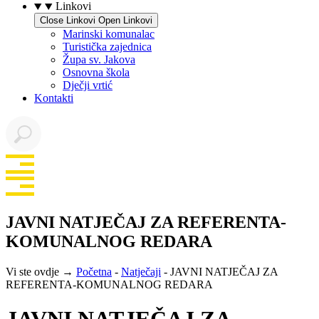
Linkovi
Close Linkovi
Open Linkovi
Marinski komunalac
Turistička zajednica
Župa sv. Jakova
Osnovna škola
Dječji vrtić
Kontakti
JAVNI NATJEČAJ ZA REFERENTA-
KOMUNALNOG REDARA
Vi ste ovdje →
Početna
-
Natječaji
-
JAVNI NATJEČAJ ZA
REFERENTA-KOMUNALNOG REDARA