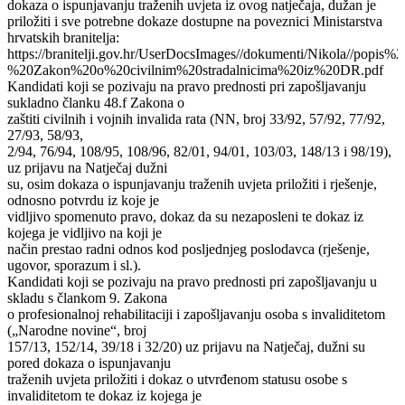
dokaza o ispunjavanju traženih uvjeta iz ovog natječaja, dužan je
priložiti i sve potrebne dokaze dostupne na poveznici Ministarstva
hrvatskih branitelja:
https://branitelji.gov.hr/UserDocsImages//dokumenti/Nikola//p
%20Zakon%20o%20civilnim%20stradalnicima%20iz%20DR.pdf
Kandidati koji se pozivaju na pravo prednosti pri zapošljavanju
sukladno članku 48.f Zakona o
zaštiti civilnih i vojnih invalida rata (NN, broj 33/92, 57/92, 77/92,
27/93, 58/93,
2/94, 76/94, 108/95, 108/96, 82/01, 94/01, 103/03, 148/13 i 98/19),
uz prijavu na Natječaj dužni
su, osim dokaza o ispunjavanju traženih uvjeta priložiti i rješenje,
odnosno potvrdu iz koje je
vidljivo spomenuto pravo, dokaz da su nezaposleni te dokaz iz
kojega je vidljivo na koji je
način prestao radni odnos kod posljednjeg poslodavca (rješenje,
ugovor, sporazum i sl.).
Kandidati koji se pozivaju na pravo prednosti pri zapošljavanju u
skladu s člankom 9. Zakona
o profesionalnoj rehabilitaciji i zapošljavanju osoba s invaliditetom
(„Narodne novine“, broj
157/13, 152/14, 39/18 i 32/20) uz prijavu na Natječaj, dužni su
pored dokaza o ispunjavanju
traženih uvjeta priložiti i dokaz o utvrđenom statusu osobe s
invaliditetom te dokaz iz kojega je