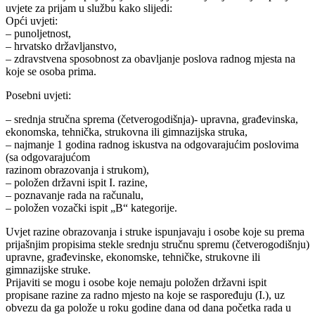
uvjete za prijam u službu kako slijedi:
Opći uvjeti:
– punoljetnost,
– hrvatsko državljanstvo,
– zdravstvena sposobnost za obavljanje poslova radnog mjesta na
koje se osoba prima.
Posebni uvjeti:
– srednja stručna sprema (četverogodišnja)- upravna, građevinska,
ekonomska, tehnička, strukovna ili gimnazijska struka,
– najmanje 1 godina radnog iskustva na odgovarajućim poslovima
(sa odgovarajućom
razinom obrazovanja i strukom),
– položen državni ispit I. razine,
– poznavanje rada na računalu,
– položen vozački ispit „B“ kategorije.
Uvjet razine obrazovanja i struke ispunjavaju i osobe koje su prema
prijašnjim propisima stekle srednju stručnu spremu (četverogodišnju)
upravne, građevinske, ekonomske, tehničke, strukovne ili
gimnazijske struke.
Prijaviti se mogu i osobe koje nemaju položen državni ispit
propisane razine za radno mjesto na koje se raspoređuju (I.), uz
obvezu da ga polože u roku godine dana od dana početka rada u