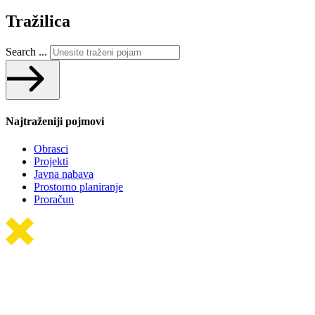
Tražilica
Search ...
Najtraženiji pojmovi
Obrasci
Projekti
Javna nabava
Prostorno planiranje
Proračun