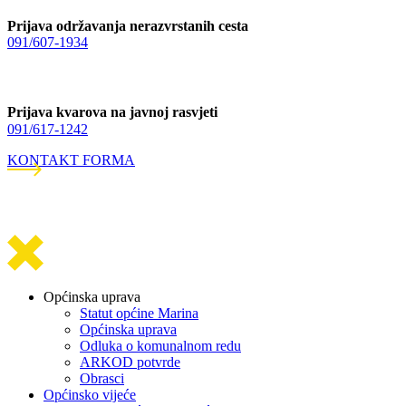
Prijava održavanja nerazvrstanih cesta
091/607-1934
Prijava kvarova na javnoj rasvjeti
091/617-1242
KONTAKT FORMA
Općinska uprava
Statut općine Marina
Općinska uprava
Odluka o komunalnom redu
ARKOD potvrde
Obrasci
Općinsko vijeće