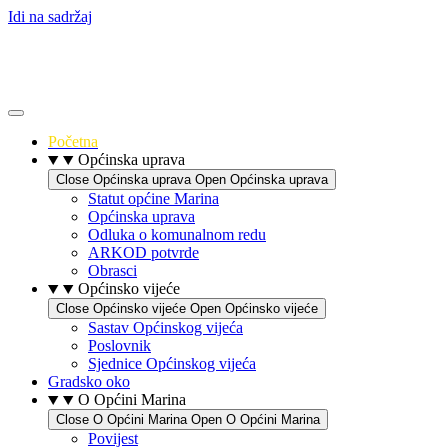
Idi na sadržaj
Početna
Općinska uprava
Close Općinska uprava
Open Općinska uprava
Statut općine Marina
Općinska uprava
Odluka o komunalnom redu
ARKOD potvrde
Obrasci
Općinsko vijeće
Close Općinsko vijeće
Open Općinsko vijeće
Sastav Općinskog vijeća
Poslovnik
Sjednice Općinskog vijeća
Gradsko oko
O Općini Marina
Close O Općini Marina
Open O Općini Marina
Povijest