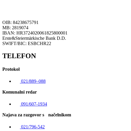
OIB: 84238675791
MB: 2819074
IBAN: HR3724020061825800001
Erste&Steiermärkische Bank D.D.
SWIFT/BIC: ESBCHR22
TELEFON
Protokol
021/889–088
Komunalni redar
091/607-1934
Najava za razgovor s načelnikom
021/796-542