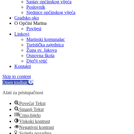
Sastav općinskog vijeća
Poslovnik
Sjednice općinskog vijeća
Gradsko oko
O Općini Marina
Povijest
Linkovi
Marinski komunalac
Turistička zajednica
Župa sv. Jakova
Osnovna škola
Dječji vrtić
Kontakti
Skip to content
Open toolbar
Alati za pristupačnost
Povećaj Tekst
Smanji Tekst
Crno-bijelo
Viskoki kontrast
Negativni kontrast
Svijetla pozadina