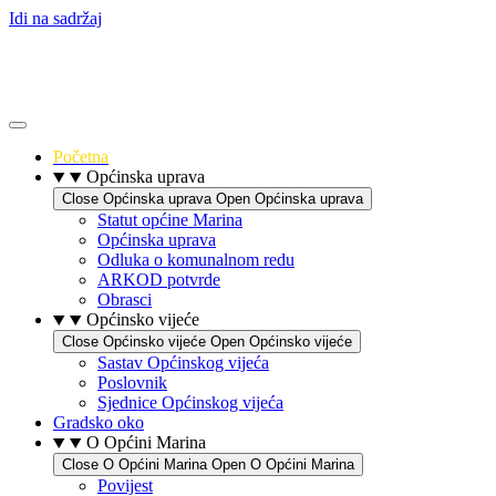
Idi na sadržaj
Početna
Općinska uprava
Close Općinska uprava
Open Općinska uprava
Statut općine Marina
Općinska uprava
Odluka o komunalnom redu
ARKOD potvrde
Obrasci
Općinsko vijeće
Close Općinsko vijeće
Open Općinsko vijeće
Sastav Općinskog vijeća
Poslovnik
Sjednice Općinskog vijeća
Gradsko oko
O Općini Marina
Close O Općini Marina
Open O Općini Marina
Povijest