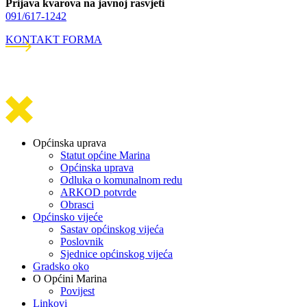
Prijava kvarova na javnoj rasvjeti
091/617-1242
KONTAKT FORMA
Općinska uprava
Statut općine Marina
Općinska uprava
Odluka o komunalnom redu
ARKOD potvrde
Obrasci
Općinsko vijeće
Sastav općinskog vijeća
Poslovnik
Sjednice općinskog vijeća
Gradsko oko
O Općini Marina
Povijest
Linkovi