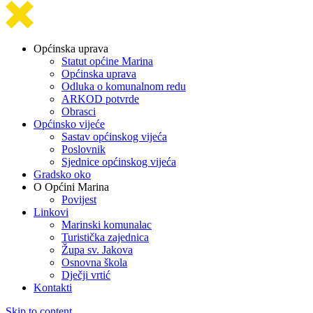
Općinska uprava
Statut općine Marina
Općinska uprava
Odluka o komunalnom redu
ARKOD potvrde
Obrasci
Općinsko vijeće
Sastav općinskog vijeća
Poslovnik
Sjednice općinskog vijeća
Gradsko oko
O Općini Marina
Povijest
Linkovi
Marinski komunalac
Turistička zajednica
Župa sv. Jakova
Osnovna škola
Dječji vrtić
Kontakti
Skip to content