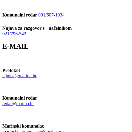
Komunalni redar
091/607-1934
Najava za razgovor s načelnikom
021/796-542
E-MAIL
Protokol
tajnica@marina.hr
Komunalni redar
redar@marina.hr
Marinski komunalac
marinski.komunalac@gmail.com