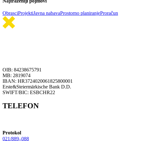
Najtraženiji pojmovi
Obrasci
Projekti
Javna nabava
Prostorno planiranje
Proračun
OIB: 84238675791
MB: 2819074
IBAN: HR3724020061825800001
Erste&Steiermärkische Bank D.D.
SWIFT/BIC: ESBCHR22
TELEFON
Protokol
021/889–088