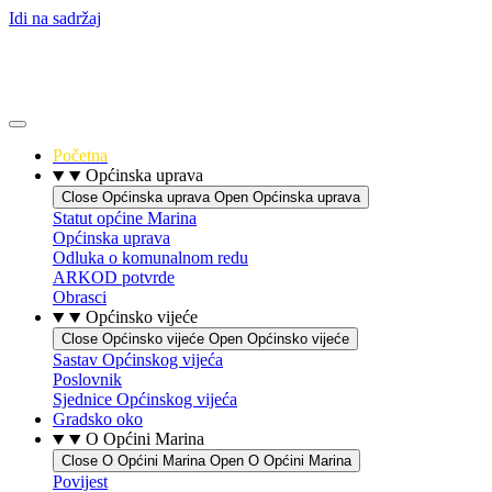
Idi na sadržaj
Početna
Općinska uprava
Close Općinska uprava
Open Općinska uprava
Statut općine Marina
Općinska uprava
Odluka o komunalnom redu
ARKOD potvrde
Obrasci
Općinsko vijeće
Close Općinsko vijeće
Open Općinsko vijeće
Sastav Općinskog vijeća
Poslovnik
Sjednice Općinskog vijeća
Gradsko oko
O Općini Marina
Close O Općini Marina
Open O Općini Marina
Povijest