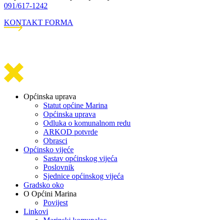
091/617-1242
KONTAKT FORMA
Općinska uprava
Statut općine Marina
Općinska uprava
Odluka o komunalnom redu
ARKOD potvrde
Obrasci
Općinsko vijeće
Sastav općinskog vijeća
Poslovnik
Sjednice općinskog vijeća
Gradsko oko
O Općini Marina
Povijest
Linkovi