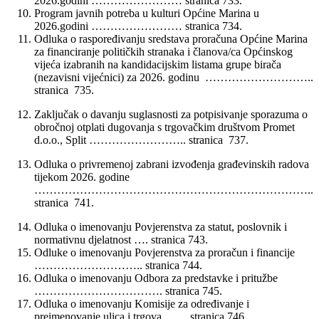
2026.godini …………………… stranica 733.
Program javnih potreba u kulturi Općine Marina u
2026.godini …………………… stranica 734.
Odluka o raspoređivanju sredstava proračuna Općine Marina
za financiranje političkih stranaka i članova/ca Općinskog
vijeća izabranih na kandidacijskim listama grupe birača
(nezavisni vijećnici) za 2026. godinu ………………………..
stranica 735.
Zaključak o davanju suglasnosti za potpisivanje sporazuma o
obročnoj otplati dugovanja s trgovačkim društvom Promet
d.o.o., Split …………………….. stranica 737.
Odluka o privremenoj zabrani izvođenja građevinskih radova
tijekom 2026. godine
………………………………………………………………..
stranica 741.
Odluka o imenovanju Povjerenstva za statut, poslovnik i
normativnu djelatnost …. stranica 743.
Odluke o imenovanju Povjerenstva za proračun i financije
……………………….. stranica 744.
Odluka o imenovanju Odbora za predstavke i pritužbe
……………………………. stranica 745.
Odluka o imenovanju Komisije za određivanje i
preimenovanje ulica i trgova …… stranica 746.