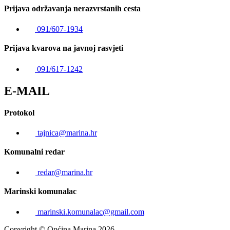
Prijava održavanja nerazvrstanih cesta
091/607-1934
Prijava kvarova na javnoj rasvjeti
091/617-1242
E-MAIL
Protokol
tajnica@marina.hr
Komunalni redar
redar@marina.hr
Marinski komunalac
marinski.komunalac@gmail.com
Copyright © Općina Marina 2026