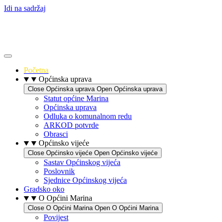
Idi na sadržaj
Početna
Općinska uprava
Close Općinska uprava
Open Općinska uprava
Statut općine Marina
Općinska uprava
Odluka o komunalnom redu
ARKOD potvrde
Obrasci
Općinsko vijeće
Close Općinsko vijeće
Open Općinsko vijeće
Sastav Općinskog vijeća
Poslovnik
Sjednice Općinskog vijeća
Gradsko oko
O Općini Marina
Close O Općini Marina
Open O Općini Marina
Povijest