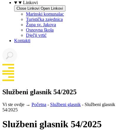
Linkovi
Close Linkovi
Open Linkovi
Marinski komunalac
Turistička zajednica
Župa sv. Jakova
Osnovna škola
Dječji vrtić
Kontakti
Službeni glasnik 54/2025
Vi ste ovdje →
Početna
-
Službeni glasnik
-
Službeni glasnik
54/2025
Službeni glasnik 54/2025