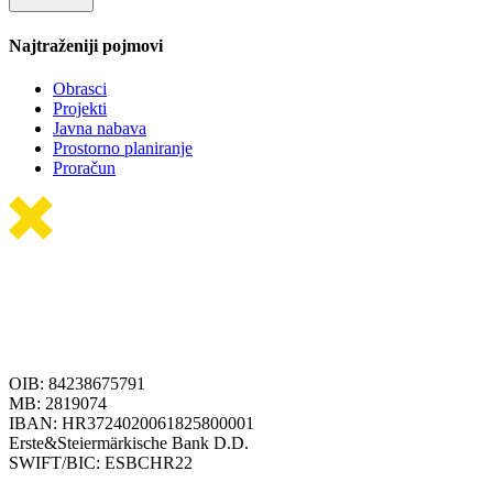
Najtraženiji pojmovi
Obrasci
Projekti
Javna nabava
Prostorno planiranje
Proračun
OIB: 84238675791
MB: 2819074
IBAN: HR3724020061825800001
Erste&Steiermärkische Bank D.D.
SWIFT/BIC: ESBCHR22