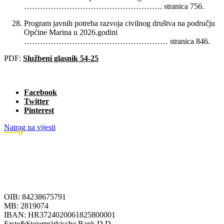
……………………………………………. stranica 756.
Program javnih potreba razvoja civilnog društva na području
Općine Marina u 2026.godini
……………………………………………… stranica 846.
PDF:
Službeni glasnik 54-25
Facebook
Twitter
Pinterest
Natrag na vijesti
OIB: 84238675791
MB: 2819074
IBAN: HR3724020061825800001
Erste&Steiermärkische Bank D.D.