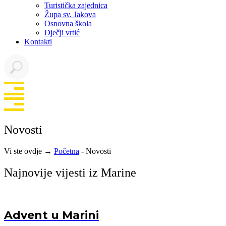
Turistička zajednica
Župa sv. Jakova
Osnovna škola
Dječji vrtić
Kontakti
Novosti
Vi ste ovdje →
Početna
-
Novosti
Najnovije vijesti iz Marine
Advent u Marini