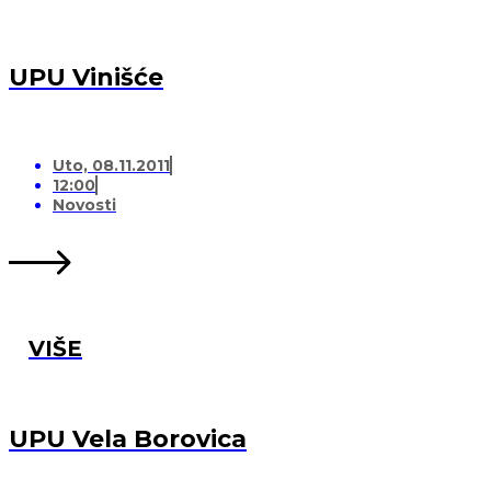
UPU Vinišće
Uto, 08.11.2011
12:00
Novosti
VIŠE
UPU Vela Borovica