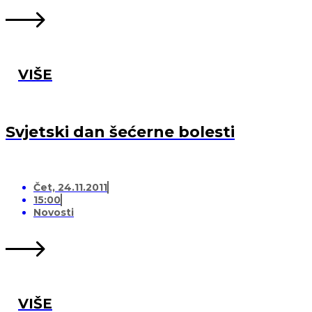
VIŠE
Svjetski dan šećerne bolesti
Čet, 24.11.2011
15:00
Novosti
VIŠE