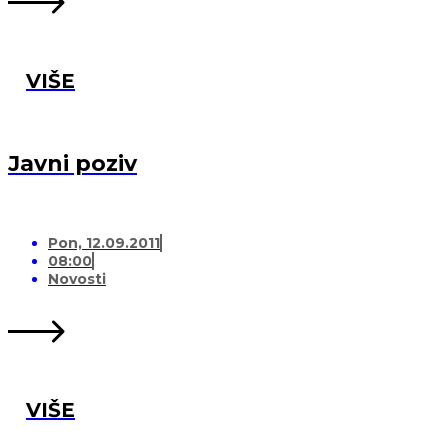
VIŠE
Javni poziv
Pon, 12.09.2011
08:00
Novosti
VIŠE