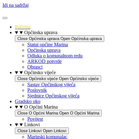
Idi na sadržaj
Početna
Općinska uprava
Close Općinska uprava
Open Općinska uprava
Statut općine Marina
Općinska uprava
Odluka o komunalnom redu
ARKOD potvrde
Obrasci
Općinsko vijeće
Close Općinsko vijeće
Open Općinsko vijeće
Sastav Općinskog vijeća
Poslovnik
Sjednice Općinskog vijeća
Gradsko oko
O Općini Marina
Close O Općini Marina
Open O Općini Marina
Povijest
Linkovi
Close Linkovi
Open Linkovi
Marinski komunalac