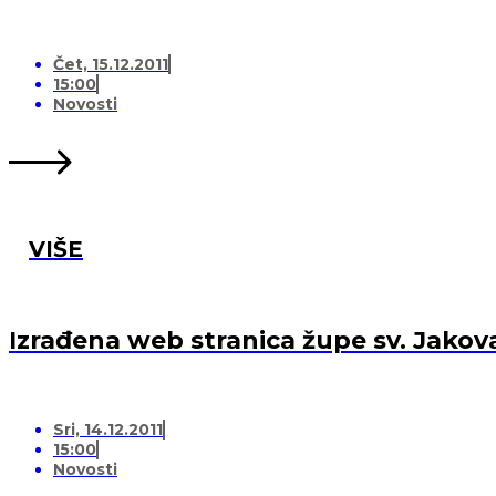
Čet, 15.12.2011
15:00
Novosti
VIŠE
Izrađena web stranica župe sv. Jakov
Sri, 14.12.2011
15:00
Novosti