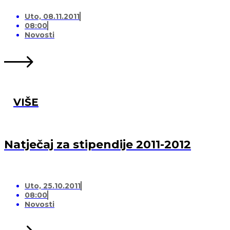
Uto, 08.11.2011
08:00
Novosti
VIŠE
Natječaj za stipendije 2011-2012
Uto, 25.10.2011
08:00
Novosti