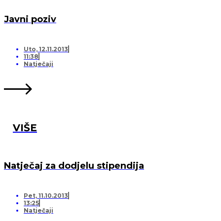
Javni poziv
Uto, 12.11.2013
11:38
Natječaji
VIŠE
Natječaj za dodjelu stipendija
Pet, 11.10.2013
13:25
Natječaji