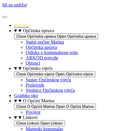
Idi na sadržaj
Početna
Općinska uprava
Close Općinska uprava
Open Općinska uprava
Statut općine Marina
Općinska uprava
Odluka o komunalnom redu
ARKOD potvrde
Obrasci
Općinsko vijeće
Close Općinsko vijeće
Open Općinsko vijeće
Sastav Općinskog vijeća
Poslovnik
Sjednice Općinskog vijeća
Gradsko oko
O Općini Marina
Close O Općini Marina
Open O Općini Marina
Povijest
Linkovi
Close Linkovi
Open Linkovi
Marinski komunalac