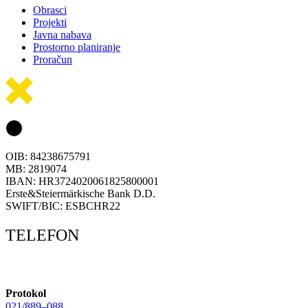
Obrasci
Projekti
Javna nabava
Prostorno planiranje
Proračun
OIB: 84238675791
MB: 2819074
IBAN: HR3724020061825800001
Erste&Steiermärkische Bank D.D.
SWIFT/BIC: ESBCHR22
TELEFON
Protokol
021/889–088