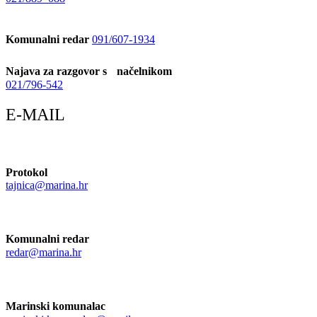
Komunalni redar
091/607-1934
Najava za razgovor s načelnikom
021/796-542
E-MAIL
Protokol
tajnica@marina.hr
Komunalni redar
redar@marina.hr
Marinski komunalac