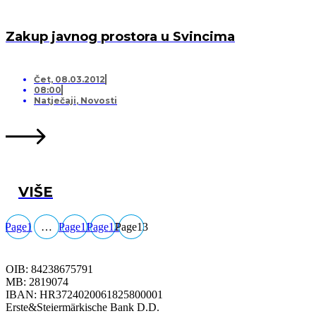
Zakup javnog prostora u Svincima
Čet, 08.03.2012
08:00
Natječaji
,
Novosti
VIŠE
Page
1
…
Page
11
Page
12
Page
13
OIB: 84238675791
MB: 2819074
IBAN: HR3724020061825800001
Erste&Steiermärkische Bank D.D.