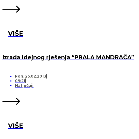
VIŠE
Izrada idejnog rješenja “PRALA MANDRAČA”
Pon, 25.02.2013
09:21
Natječaji
VIŠE