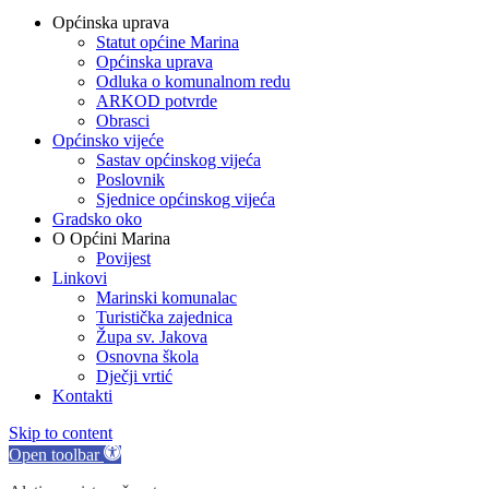
Općinska uprava
Statut općine Marina
Općinska uprava
Odluka o komunalnom redu
ARKOD potvrde
Obrasci
Općinsko vijeće
Sastav općinskog vijeća
Poslovnik
Sjednice općinskog vijeća
Gradsko oko
O Općini Marina
Povijest
Linkovi
Marinski komunalac
Turistička zajednica
Župa sv. Jakova
Osnovna škola
Dječji vrtić
Kontakti
Skip to content
Open toolbar