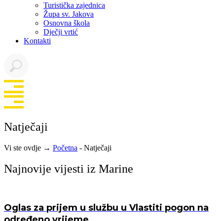
Turistička zajednica
Župa sv. Jakova
Osnovna škola
Dječji vrtić
Kontakti
Natječaji
Vi ste ovdje →
Početna
-
Natječaji
Najnovije vijesti iz Marine
Oglas za prijem u službu u Vlastiti pogon na
određeno vrijeme