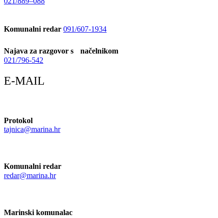
021/889–088
Komunalni redar
091/607-1934
Najava za razgovor s načelnikom
021/796-542
E-MAIL
Protokol
tajnica@marina.hr
Komunalni redar
redar@marina.hr
Marinski komunalac