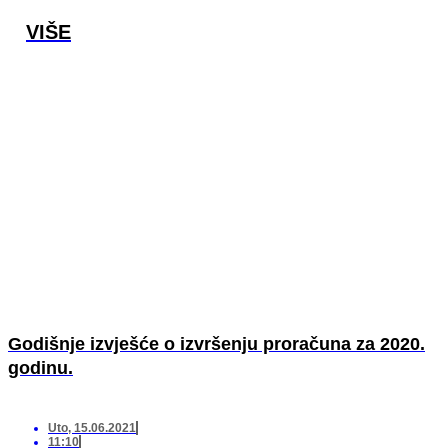
VIŠE
Godišnje izvješće o izvršenju proračuna za 2020.
godinu.
Uto, 15.06.2021
11:10