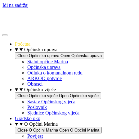
Idi na sadržaj
Početna
Općinska uprava
Close Općinska uprava
Open Općinska uprava
Statut općine Marina
Općinska uprava
Odluka o komunalnom redu
ARKOD potvrde
Obrasci
Općinsko vijeće
Close Općinsko vijeće
Open Općinsko vijeće
Sastav Općinskog vijeća
Poslovnik
Sjednice Općinskog vijeća
Gradsko oko
O Općini Marina
Close O Općini Marina
Open O Općini Marina
Povijest