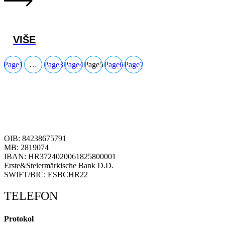
VIŠE
Page
1
…
Page
3
Page
4
Page
5
Page
6
Page
7
OIB: 84238675791
MB: 2819074
IBAN: HR3724020061825800001
Erste&Steiermärkische Bank D.D.
SWIFT/BIC: ESBCHR22
TELEFON
Protokol