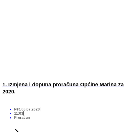
1. Izmjena i dopuna proračuna Općine Marina za
2020.
Pet, 03.07.2020
11:03
Proračun