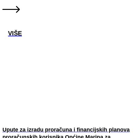
VIŠE
Upute za izradu proračuna i financijskih planova
proračunskih korisnika Općine Marina za