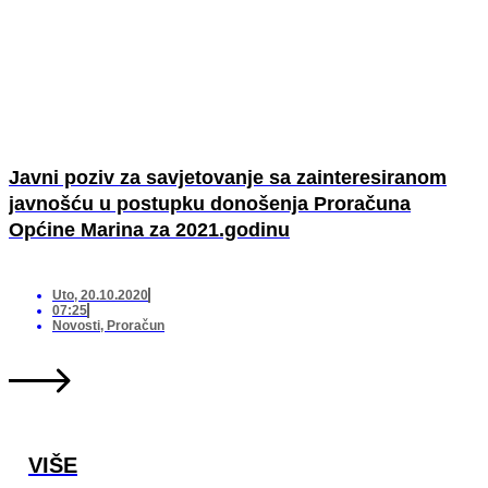
Javni poziv za savjetovanje sa zainteresiranom
javnošću u postupku donošenja Proračuna
Općine Marina za 2021.godinu
Uto, 20.10.2020
07:25
Novosti
,
Proračun
VIŠE