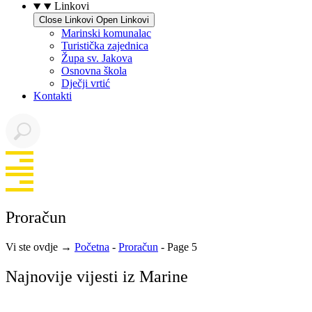
Linkovi
Close Linkovi
Open Linkovi
Marinski komunalac
Turistička zajednica
Župa sv. Jakova
Osnovna škola
Dječji vrtić
Kontakti
Proračun
Vi ste ovdje →
Početna
-
Proračun
-
Page 5
Najnovije vijesti iz Marine