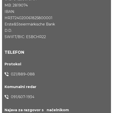
MB: 2819074
IBAN:
HR3724020061825800001
Erste&Steiermärkische Bank
D.D.
SWIFT/BIC: ESBCHR22
TELEFON
Protokol
021/889–088
Komunalni redar
091/607-1934
Najava za razgovor s načelnikom