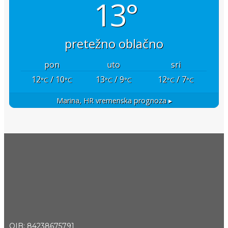
13°
pretežno oblačno
pon
uto
sri
12
/ 10
13
/ 9
12
/ 7
°C
°C
°C
°C
°C
°C
Marina, HR
vremenska prognoza ▸
OIB: 84238675791