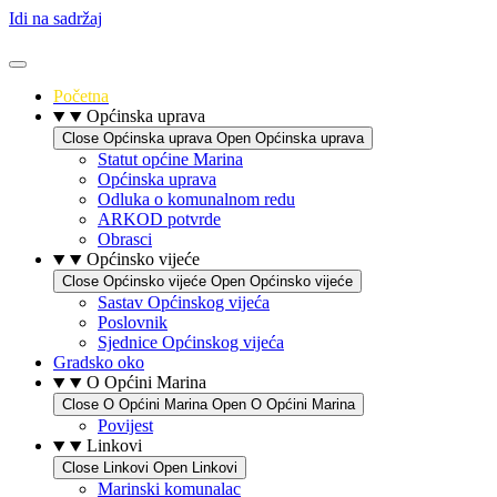
Idi na sadržaj
Početna
Općinska uprava
Close Općinska uprava
Open Općinska uprava
Statut općine Marina
Općinska uprava
Odluka o komunalnom redu
ARKOD potvrde
Obrasci
Općinsko vijeće
Close Općinsko vijeće
Open Općinsko vijeće
Sastav Općinskog vijeća
Poslovnik
Sjednice Općinskog vijeća
Gradsko oko
O Općini Marina
Close O Općini Marina
Open O Općini Marina
Povijest
Linkovi
Close Linkovi
Open Linkovi
Marinski komunalac