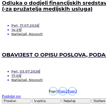
Odluka o dodjeli financijskih sredsta
(-za pružatelja medijskih usluga)
Pet, 17.07.2026
14:29
Natječaji
,
Novosti
OBAVIJEST O OPISU POSLOVA, POD
Pet, 03.07.2026
17:05
Natječaji
,
Novosti
Page
1
Page
2
Page
3
Pogledaj sve
Proračun
Izvješća
Natječaji
Službeni 