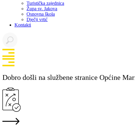
Turistička zajednica
Župa sv. Jakova
Osnovna škola
Dječji vrtić
Kontakti
Dobro došli na službene stranice Općine Mar