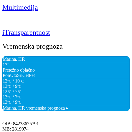
Multimedija
iTransparentnost
Vremenska prognoza
Marina, HR
13°
Pretežno oblačno
Pon
Uto
Sri
Čet
Pet
12
/ 10
°C
°C
13
/ 9
°C
°C
12
/ 7
°C
°C
13
/ 7
°C
°C
13
/ 9
°C
°C
Marina, HR
vremenska prognoza ▸
OIB: 84238675791
MB: 2819074