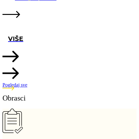
VIŠE
Pogledaj sve
Obrasci