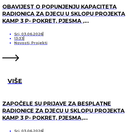
OBAVIJEST O POPUNJENJU KAPACITETA
RADIONICA ZA DJECU U SKLOPU PROJEKTA
KAMP 3 P- POKRET, PJESMA ,
PRIJATELJSTVO I OTVARANJU PRJAVA ZA
LISTU ČEKANJA
Sri, 03.06.2026
13:33
Novosti
,
Projekti
VIŠE
ZAPOČELE SU PRIJAVE ZA BESPLATNE
RADIONICE ZA DJECU U SKLOPU PROJEKTA
KAMP 3 P- POKRET, PJESMA,
PRIJATELJSTVO!
Sri, 03.06.2026