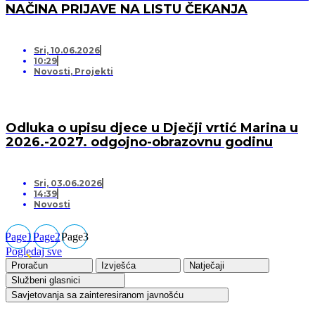
NAČINA PRIJAVE NA LISTU ČEKANJA
Sri, 10.06.2026
10:29
Novosti
,
Projekti
Odluka o upisu djece u Dječji vrtić Marina u
2026.-2027. odgojno-obrazovnu godinu
Sri, 03.06.2026
14:39
Novosti
Page
1
Page
2
Page
3
Pogledaj sve
Proračun
Izvješća
Natječaji
Službeni glasnici
Savjetovanja sa zainteresiranom javnošću