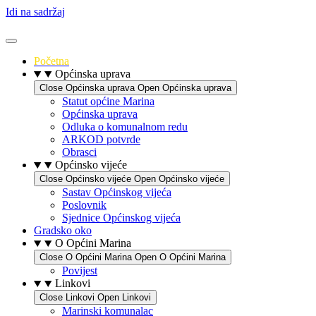
Idi na sadržaj
Početna
Općinska uprava
Close Općinska uprava
Open Općinska uprava
Statut općine Marina
Općinska uprava
Odluka o komunalnom redu
ARKOD potvrde
Obrasci
Općinsko vijeće
Close Općinsko vijeće
Open Općinsko vijeće
Sastav Općinskog vijeća
Poslovnik
Sjednice Općinskog vijeća
Gradsko oko
O Općini Marina
Close O Općini Marina
Open O Općini Marina
Povijest
Linkovi
Close Linkovi
Open Linkovi
Marinski komunalac