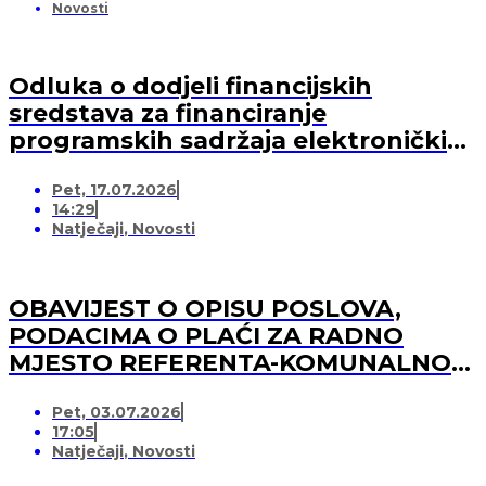
Novosti
Odluka o dodjeli financijskih
sredstava za financiranje
programskih sadržaja elektroničkih
medija u 2026. godini (-za pružatelja
Pet, 17.07.2026
medijskih usluga)
14:29
Natječaji
,
Novosti
OBAVIJEST O OPISU POSLOVA,
PODACIMA O PLAĆI ZA RADNO
MJESTO REFERENTA-KOMUNALNOG
REDARA
Pet, 03.07.2026
17:05
Natječaji
,
Novosti