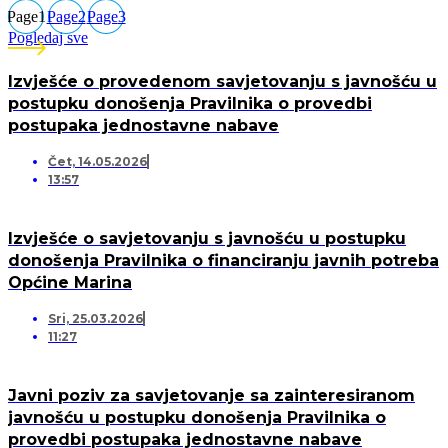
Page
1
Page
2
Page
3
Pogledaj sve
Izvješće o provedenom savjetovanju s javnošću u
postupku donošenja Pravilnika o provedbi
postupaka jednostavne nabave
Čet, 14.05.2026
13:57
Izvješće o savjetovanju s javnošću u postupku
donošenja Pravilnika o financiranju javnih potreba
Općine Marina
Sri, 25.03.2026
11:27
Javni poziv za savjetovanje sa zainteresiranom
javnošću u postupku donošenja Pravilnika o
provedbi postupaka jednostavne nabave