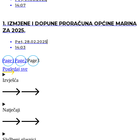
14:07
1. IZMJENE I DOPUNE PRORAČUNA OPĆINE MARINA
ZA 2025.
Pet, 28.02.2025
14:03
Page
1
Page
2
Page
3
Pogledaj sve
Izvješća
Natječaji
Službeni glasnici