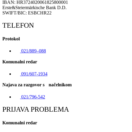
IBAN: HR3724020061825800001
Erste&Steiermärkische Bank D.D.
SWIFT/BIC: ESBCHR22
TELEFON
Protokol
021/889–088
Komunalni redar
091/607-1934
Najava za razgovor s načelnikom
021/796-542
PRIJAVA PROBLEMA
Komunalni redar