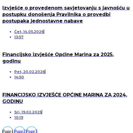
Izvješće o provedenom savjetovanju s javnošću u
postupku donošenja Pravilnika o provedbi
postupaka jednostavne nabave
Čet, 14.05.2026
13:57
Financijsko izvješće Općine Marina za 2025.
godinu
Pet, 20.02.2026
14:50
FINANCIJSKO IZVJEŠĆE OPĆINE MARINA ZA 2024.
GODINU
Sri, 19.02.2025
10:19
Page
1
Page
2
Page
3