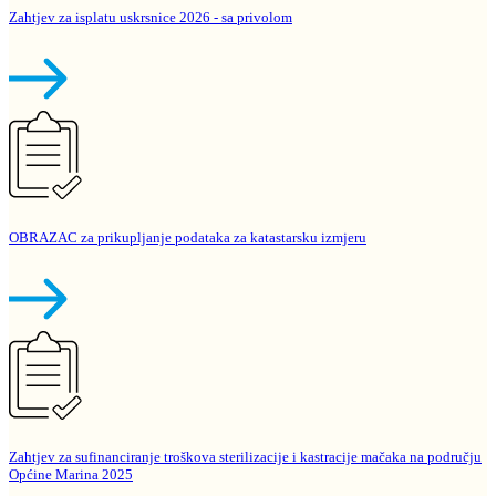
Zahtjev za isplatu uskrsnice 2026 - sa privolom
OBRAZAC za prikupljanje podataka za katastarsku izmjeru
Zahtjev za sufinanciranje troškova sterilizacije i kastracije mačaka na području
Općine Marina 2025