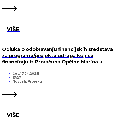
VIŠE
Odluka o odobravanju financijskih sredstava
za programe/projekte udruga koji se
financiraju iz Proračuna Općine Marina u
2025. godini
Čet, 17.04.2025
13:27
Novosti
,
Projekti
VIŠE