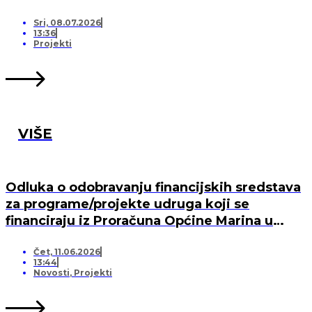
Sri, 08.07.2026
13:36
Projekti
VIŠE
Odluka o odobravanju financijskih sredstava
za programe/projekte udruga koji se
financiraju iz Proračuna Općine Marina u
2026. godini
Čet, 11.06.2026
13:44
Novosti
,
Projekti