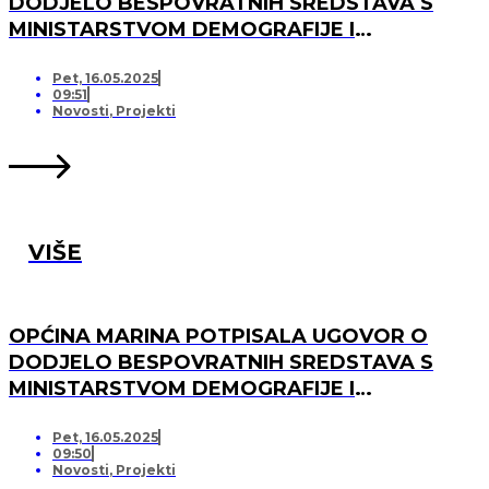
DODJELO BESPOVRATNIH SREDSTAVA S
MINISTARSTVOM DEMOGRAFIJE I
USELJENIŠTVA ZA PROJEKT UREĐENJA I
OPREMANJA DJEČJEG IGRALIŠTA U
Pet, 16.05.2025
09:51
SVINCIMA
Novosti
,
Projekti
VIŠE
OPĆINA MARINA POTPISALA UGOVOR O
DODJELO BESPOVRATNIH SREDSTAVA S
MINISTARSTVOM DEMOGRAFIJE I
USELJENIŠTVA ZA PROJEKT UREĐENJA I
OPREMANJA DJEČJEG IGRALIŠTA U DV
Pet, 16.05.2025
09:50
MARINA, PO „KRIJESNICA“U POZORCU
Novosti
,
Projekti