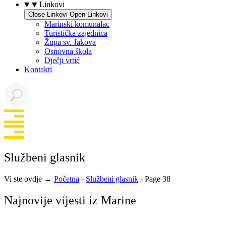
Linkovi
Close Linkovi
Open Linkovi
Marinski komunalac
Turistička zajednica
Župa sv. Jakova
Osnovna škola
Dječji vrtić
Kontakti
Službeni glasnik
Vi ste ovdje →
Početna
-
Službeni glasnik
-
Page 38
Najnovije vijesti iz Marine