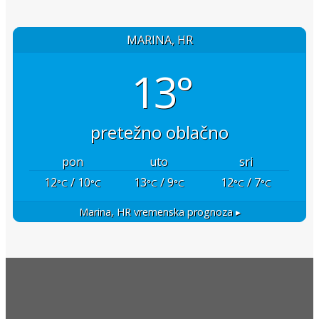
MARINA, HR
13°
pretežno oblačno
pon
uto
sri
12
/ 10
13
/ 9
12
/ 7
°C
°C
°C
°C
°C
°C
Marina, HR
vremenska prognoza ▸