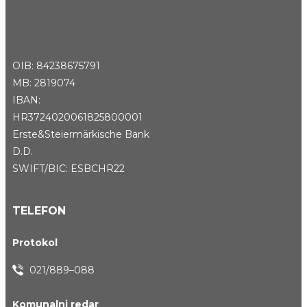
OIB: 84238675791
MB: 2819074
IBAN:
HR3724020061825800001
Erste&Steiermärkische Bank
D.D.
SWIFT/BIC: ESBCHR22
TELEFON
Protokol
021/889–088
Komunalni redar