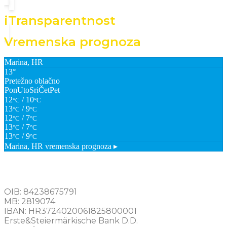
iTransparentnost
Vremenska prognoza
Marina, HR
13°
Pretežno oblačno
Pon
Uto
Sri
Čet
Pet
12
/ 10
°C
°C
13
/ 9
°C
°C
12
/ 7
°C
°C
13
/ 7
°C
°C
13
/ 9
°C
°C
Marina, HR
vremenska prognoza ▸
OIB: 84238675791
MB: 2819074
IBAN: HR3724020061825800001
Erste&Steiermärkische Bank D.D.