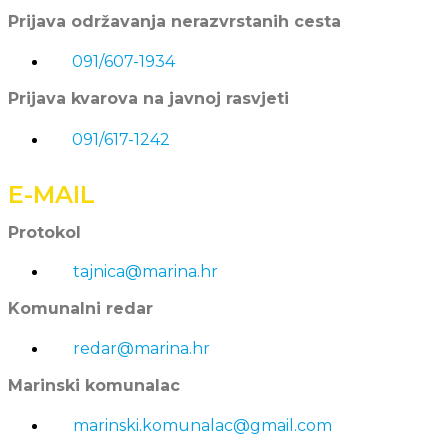
Prijava održavanja nerazvrstanih cesta
091/607-1934
Prijava kvarova na javnoj rasvjeti
091/617-1242
E-MAIL
Protokol
tajnica@marina.hr
Komunalni redar
redar@marina.hr
Marinski komunalac
marinski.komunalac@gmail.com