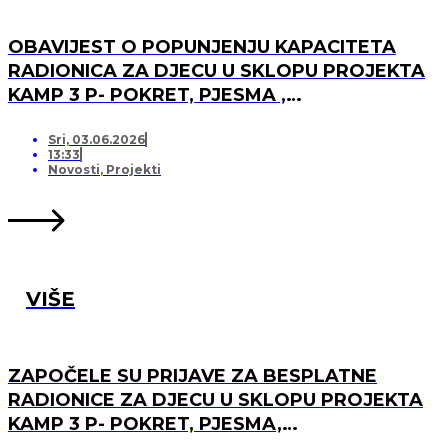
OBAVIJEST O POPUNJENJU KAPACITETA
RADIONICA ZA DJECU U SKLOPU PROJEKTA
KAMP 3 P- POKRET, PJESMA ,
PRIJATELJSTVO I OTVARANJU PRJAVA ZA
LISTU ČEKANJA
Sri, 03.06.2026
13:33
Novosti
,
Projekti
VIŠE
ZAPOČELE SU PRIJAVE ZA BESPLATNE
RADIONICE ZA DJECU U SKLOPU PROJEKTA
KAMP 3 P- POKRET, PJESMA,