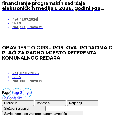
financiranje programskih sadržaja
elektroničkih medija u 2026. godini (-za
pružatelja medijskih usluga)
Pet, 17.07.2026
14:29
Natječaji
,
Novosti
OBAVIJEST O OPISU POSLOVA, PODACIMA O
PLAĆI ZA RADNO MJESTO REFERENTA-
KOMUNALNOG REDARA
Pet, 03.07.2026
17:05
Natječaji
,
Novosti
Page
1
Page
2
Page
3
Pogledaj sve
Proračun
Izvješća
Natječaji
Službeni glasnici
Savjetovanja sa zainteresiranom javnošću