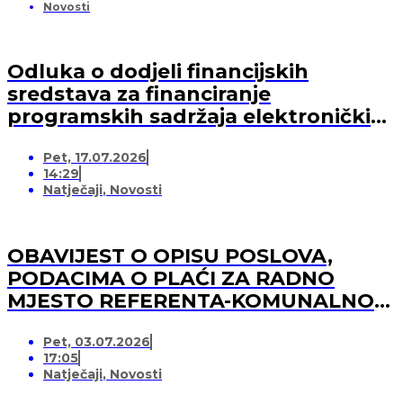
Novosti
Odluka o dodjeli financijskih
sredstava za financiranje
programskih sadržaja elektroničkih
medija u 2026. godini (-za pružatelja
Pet, 17.07.2026
medijskih usluga)
14:29
Natječaji
,
Novosti
OBAVIJEST O OPISU POSLOVA,
PODACIMA O PLAĆI ZA RADNO
MJESTO REFERENTA-KOMUNALNOG
REDARA
Pet, 03.07.2026
17:05
Natječaji
,
Novosti