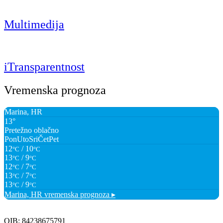
Multimedija
iTransparentnost
Vremenska prognoza
Marina, HR
13°
Pretežno oblačno
Pon
Uto
Sri
Čet
Pet
12
/ 10
°C
°C
13
/ 9
°C
°C
12
/ 7
°C
°C
13
/ 7
°C
°C
13
/ 9
°C
°C
Marina, HR
vremenska prognoza ▸
OIB: 84238675791