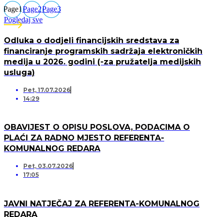
Page
1
Page
2
Page
3
Pogledaj sve
Odluka o dodjeli financijskih sredstava za
financiranje programskih sadržaja elektroničkih
medija u 2026. godini (-za pružatelja medijskih
usluga)
Pet, 17.07.2026
14:29
OBAVIJEST O OPISU POSLOVA, PODACIMA O
PLAĆI ZA RADNO MJESTO REFERENTA-
KOMUNALNOG REDARA
Pet, 03.07.2026
17:05
JAVNI NATJEČAJ ZA REFERENTA-KOMUNALNOG
REDARA