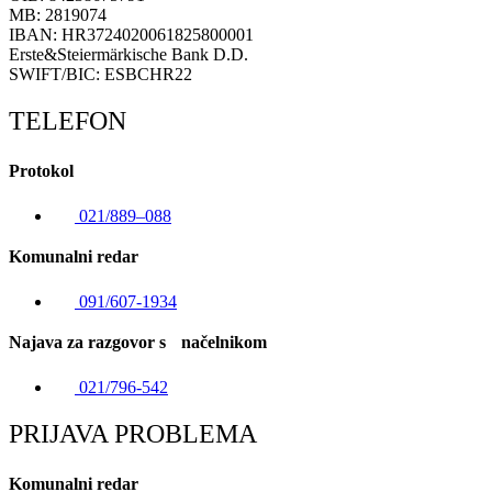
MB: 2819074
IBAN: HR3724020061825800001
Erste&Steiermärkische Bank D.D.
SWIFT/BIC: ESBCHR22
TELEFON
Protokol
021/889–088
Komunalni redar
091/607-1934
Najava za razgovor s načelnikom
021/796-542
PRIJAVA PROBLEMA
Komunalni redar