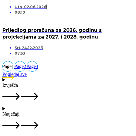
Uto, 02.06.2026
08:10
Prijedlog proračuna za 2026. godinu s
projekcijama za 2027. i 2028. godinu
Sri, 24.12.2025
07:53
Page
1
Page
2
Page
3
Pogledaj sve
Izvješća
Natječaji