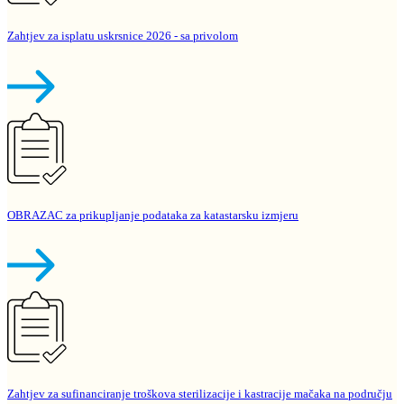
Zahtjev za isplatu uskrsnice 2026 - sa privolom
OBRAZAC za prikupljanje podataka za katastarsku izmjeru
Zahtjev za sufinanciranje troškova sterilizacije i kastracije mačaka na području