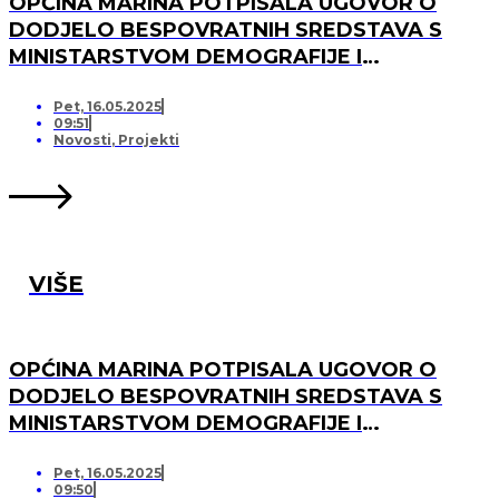
OPĆINA MARINA POTPISALA UGOVOR O
DODJELO BESPOVRATNIH SREDSTAVA S
MINISTARSTVOM DEMOGRAFIJE I
USELJENIŠTVA ZA PROJEKT UREĐENJA I
OPREMANJA DJEČJEG IGRALIŠTA U
Pet, 16.05.2025
09:51
SVINCIMA
Novosti
,
Projekti
VIŠE
OPĆINA MARINA POTPISALA UGOVOR O
DODJELO BESPOVRATNIH SREDSTAVA S
MINISTARSTVOM DEMOGRAFIJE I
USELJENIŠTVA ZA PROJEKT UREĐENJA I
OPREMANJA DJEČJEG IGRALIŠTA U DV
Pet, 16.05.2025
09:50