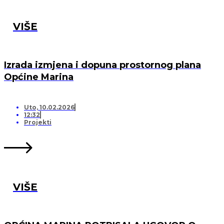
VIŠE
Izrada izmjena i dopuna prostornog plana
Općine Marina
Uto, 10.02.2026
12:32
Projekti
VIŠE