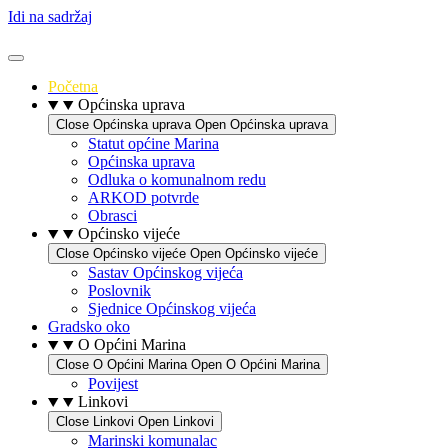
Idi na sadržaj
Početna
Općinska uprava
Close Općinska uprava
Open Općinska uprava
Statut općine Marina
Općinska uprava
Odluka o komunalnom redu
ARKOD potvrde
Obrasci
Općinsko vijeće
Close Općinsko vijeće
Open Općinsko vijeće
Sastav Općinskog vijeća
Poslovnik
Sjednice Općinskog vijeća
Gradsko oko
O Općini Marina
Close O Općini Marina
Open O Općini Marina
Povijest
Linkovi
Close Linkovi
Open Linkovi
Marinski komunalac