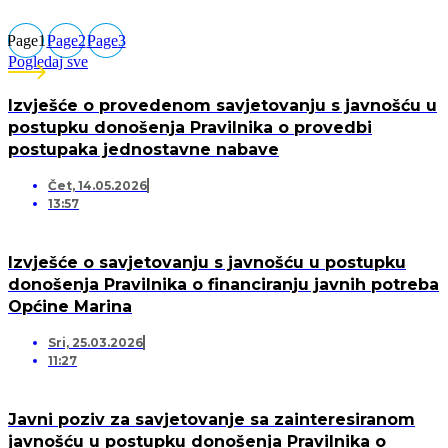
Page
1
Page
2
Page
3
Pogledaj sve
Izvješće o provedenom savjetovanju s javnošću u
postupku donošenja Pravilnika o provedbi
postupaka jednostavne nabave
Čet, 14.05.2026
13:57
Izvješće o savjetovanju s javnošću u postupku
donošenja Pravilnika o financiranju javnih potreba
Općine Marina
Sri, 25.03.2026
11:27
Javni poziv za savjetovanje sa zainteresiranom
javnošću u postupku donošenja Pravilnika o