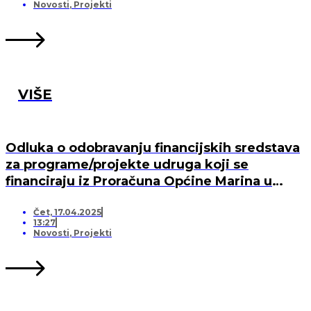
MARINA, PO „KRIJESNICA“U POZORCU
Novosti
,
Projekti
VIŠE
Odluka o odobravanju financijskih sredstava
za programe/projekte udruga koji se
financiraju iz Proračuna Općine Marina u
2025. godini
Čet, 17.04.2025
13:27
Novosti
,
Projekti