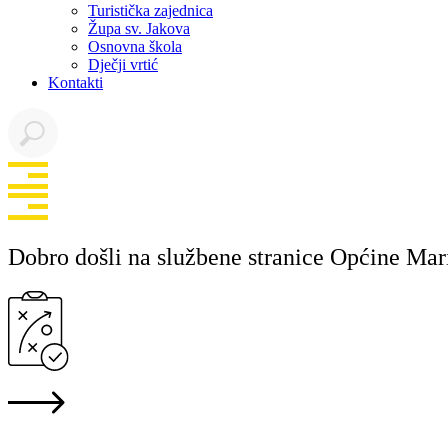
Turistička zajednica
Župa sv. Jakova
Osnovna škola
Dječji vrtić
Kontakti
Dobro došli na službene stranice Općine Mar