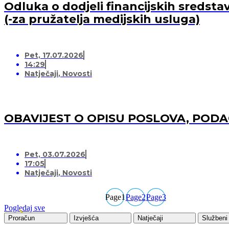
Odluka o dodjeli financijskih sredsta
(-za pružatelja medijskih usluga)
Pet, 17.07.2026
14:29
Natječaji
,
Novosti
OBAVIJEST O OPISU POSLOVA, POD
Pet, 03.07.2026
17:05
Natječaji
,
Novosti
Page
1
Page
2
Page
3
Pogledaj sve
Proračun
Izvješća
Natječaji
Službeni 