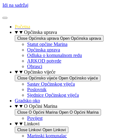
Idi na sadržaj
Početna
Općinska uprava
Close Općinska uprava
Open Općinska uprava
Statut općine Marina
Općinska uprava
Odluka o komunalnom redu
ARKOD potvrde
Obrasci
Općinsko vijeće
Close Općinsko vijeće
Open Općinsko vijeće
Sastav Općinskog vijeća
Poslovnik
Sjednice Općinskog vijeća
Gradsko oko
O Općini Marina
Close O Općini Marina
Open O Općini Marina
Povijest
Linkovi
Close Linkovi
Open Linkovi
Marinski komunalac