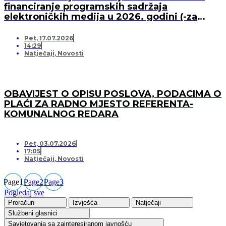
financiranje programskih sadržaja
elektroničkih medija u 2026. godini (-za
pružatelja medijskih usluga)
Pet, 17.07.2026
14:29
Natječaji
,
Novosti
OBAVIJEST O OPISU POSLOVA, PODACIMA O
PLAĆI ZA RADNO MJESTO REFERENTA-
KOMUNALNOG REDARA
Pet, 03.07.2026
17:05
Natječaji
,
Novosti
Page
1
Page
2
Page
3
Pogledaj sve
Proračun
Izvješća
Natječaji
Službeni glasnici
Savjetovanja sa zainteresiranom javnošću