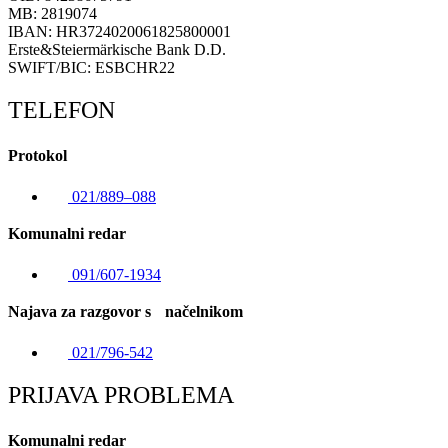
MB: 2819074
IBAN: HR3724020061825800001
Erste&Steiermärkische Bank D.D.
SWIFT/BIC: ESBCHR22
TELEFON
Protokol
021/889–088
Komunalni redar
091/607-1934
Najava za razgovor s načelnikom
021/796-542
PRIJAVA PROBLEMA
Komunalni redar