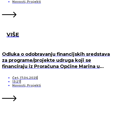
MARINA, PO „KRIJESNICA“U POZORCU
Novosti
,
Projekti
VIŠE
Odluka o odobravanju financijskih sredstava
za programe/projekte udruga koji se
financiraju iz Proračuna Općine Marina u
2025. godini
Čet, 17.04.2025
13:27
Novosti
,
Projekti