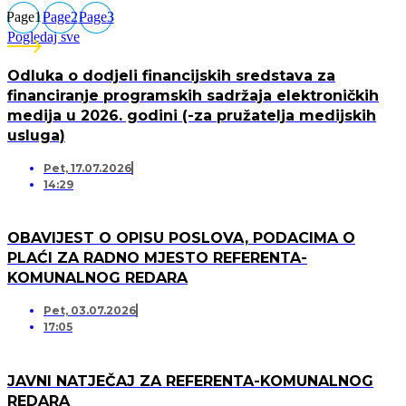
Page
1
Page
2
Page
3
Pogledaj sve
Odluka o dodjeli financijskih sredstava za
financiranje programskih sadržaja elektroničkih
medija u 2026. godini (-za pružatelja medijskih
usluga)
Pet, 17.07.2026
14:29
OBAVIJEST O OPISU POSLOVA, PODACIMA O
PLAĆI ZA RADNO MJESTO REFERENTA-
KOMUNALNOG REDARA
Pet, 03.07.2026
17:05
JAVNI NATJEČAJ ZA REFERENTA-KOMUNALNOG
REDARA