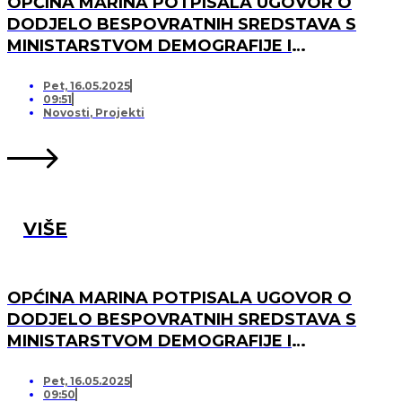
OPĆINA MARINA POTPISALA UGOVOR O
DODJELO BESPOVRATNIH SREDSTAVA S
MINISTARSTVOM DEMOGRAFIJE I
USELJENIŠTVA ZA PROJEKT UREĐENJA I
OPREMANJA DJEČJEG IGRALIŠTA U
Pet, 16.05.2025
09:51
SVINCIMA
Novosti
,
Projekti
VIŠE
OPĆINA MARINA POTPISALA UGOVOR O
DODJELO BESPOVRATNIH SREDSTAVA S
MINISTARSTVOM DEMOGRAFIJE I
USELJENIŠTVA ZA PROJEKT UREĐENJA I
OPREMANJA DJEČJEG IGRALIŠTA U DV
Pet, 16.05.2025
09:50