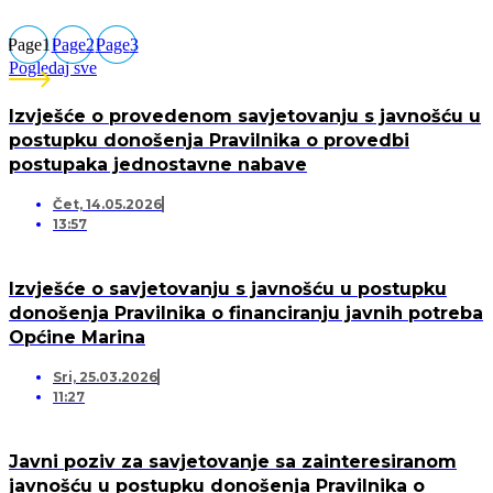
Page
1
Page
2
Page
3
Pogledaj sve
Izvješće o provedenom savjetovanju s javnošću u
postupku donošenja Pravilnika o provedbi
postupaka jednostavne nabave
Čet, 14.05.2026
13:57
Izvješće o savjetovanju s javnošću u postupku
donošenja Pravilnika o financiranju javnih potreba
Općine Marina
Sri, 25.03.2026
11:27
Javni poziv za savjetovanje sa zainteresiranom
javnošću u postupku donošenja Pravilnika o