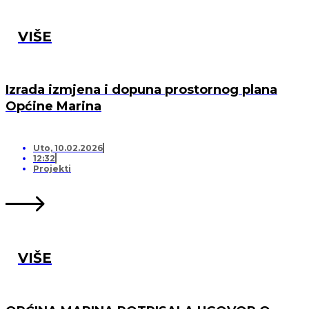
VIŠE
Izrada izmjena i dopuna prostornog plana
Općine Marina
Uto, 10.02.2026
12:32
Projekti
VIŠE