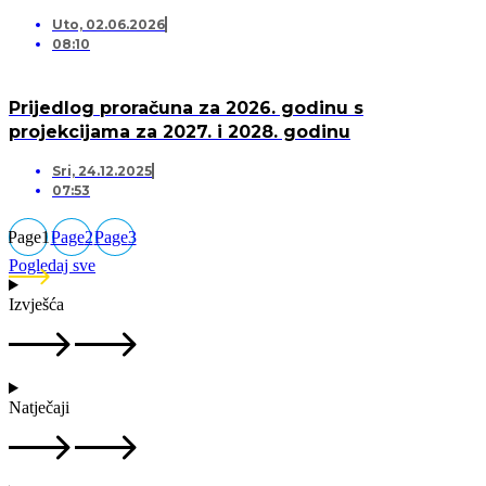
Uto, 02.06.2026
08:10
Prijedlog proračuna za 2026. godinu s
projekcijama za 2027. i 2028. godinu
Sri, 24.12.2025
07:53
Page
1
Page
2
Page
3
Pogledaj sve
Izvješća
Natječaji