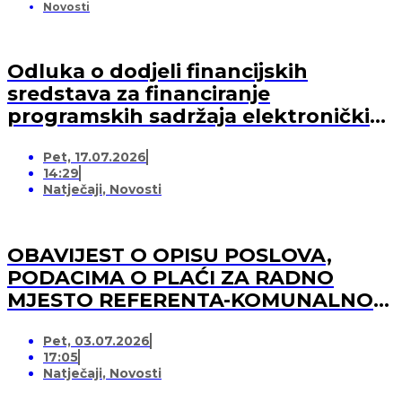
Novosti
Odluka o dodjeli financijskih
sredstava za financiranje
programskih sadržaja elektroničkih
medija u 2026. godini (-za pružatelja
Pet, 17.07.2026
medijskih usluga)
14:29
Natječaji
,
Novosti
OBAVIJEST O OPISU POSLOVA,
PODACIMA O PLAĆI ZA RADNO
MJESTO REFERENTA-KOMUNALNOG
REDARA
Pet, 03.07.2026
17:05
Natječaji
,
Novosti