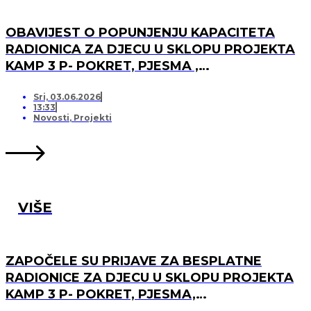
OBAVIJEST O POPUNJENJU KAPACITETA
RADIONICA ZA DJECU U SKLOPU PROJEKTA
KAMP 3 P- POKRET, PJESMA ,
PRIJATELJSTVO I OTVARANJU PRJAVA ZA
LISTU ČEKANJA
Sri, 03.06.2026
13:33
Novosti
,
Projekti
VIŠE
ZAPOČELE SU PRIJAVE ZA BESPLATNE
RADIONICE ZA DJECU U SKLOPU PROJEKTA
KAMP 3 P- POKRET, PJESMA,