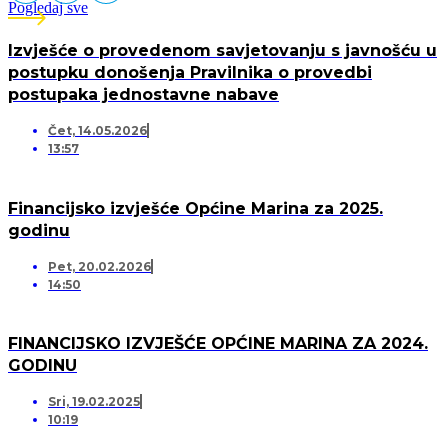
Pogledaj sve
Izvješće o provedenom savjetovanju s javnošću u
postupku donošenja Pravilnika o provedbi
postupaka jednostavne nabave
Čet, 14.05.2026
13:57
Financijsko izvješće Općine Marina za 2025.
godinu
Pet, 20.02.2026
14:50
FINANCIJSKO IZVJEŠĆE OPĆINE MARINA ZA 2024.
GODINU
Sri, 19.02.2025
10:19