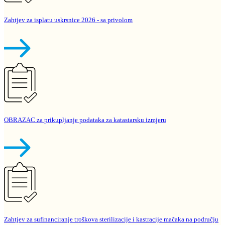
Zahtjev za isplatu uskrsnice 2026 - sa privolom
OBRAZAC za prikupljanje podataka za katastarsku izmjeru
Zahtjev za sufinanciranje troškova sterilizacije i kastracije mačaka na području