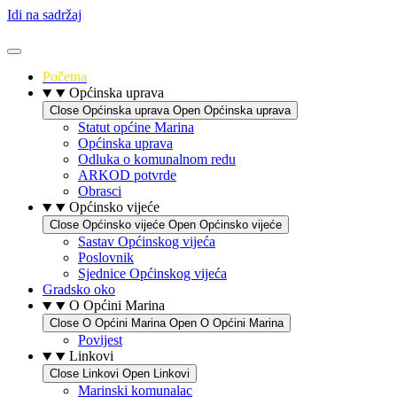
Idi na sadržaj
Početna
Općinska uprava
Close Općinska uprava
Open Općinska uprava
Statut općine Marina
Općinska uprava
Odluka o komunalnom redu
ARKOD potvrde
Obrasci
Općinsko vijeće
Close Općinsko vijeće
Open Općinsko vijeće
Sastav Općinskog vijeća
Poslovnik
Sjednice Općinskog vijeća
Gradsko oko
O Općini Marina
Close O Općini Marina
Open O Općini Marina
Povijest
Linkovi
Close Linkovi
Open Linkovi
Marinski komunalac