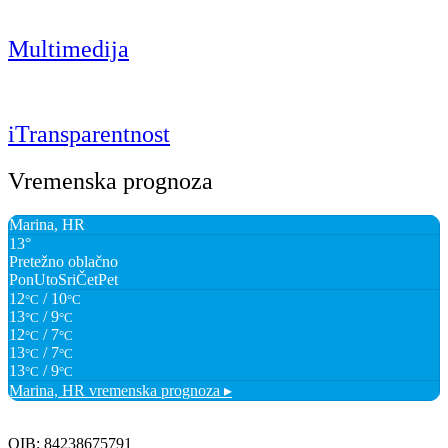
Multimedija
iTransparentnost
Vremenska prognoza
Marina, HR
13°
Pretežno oblačno
Pon
Uto
Sri
Čet
Pet
12
/ 10
°C
°C
13
/ 9
°C
°C
12
/ 7
°C
°C
13
/ 7
°C
°C
13
/ 9
°C
°C
Marina, HR
vremenska prognoza ▸
OIB: 84238675791