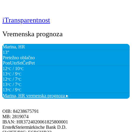
iTransparentnost
Vremenska prognoza
Marina, HR
13°
Pretežno oblačno
Pon
Uto
Sri
Čet
Pet
12
/ 10
°C
°C
13
/ 9
°C
°C
12
/ 7
°C
°C
13
/ 7
°C
°C
13
/ 9
°C
°C
Marina, HR
vremenska prognoza ▸
OIB: 84238675791
MB: 2819074
IBAN: HR3724020061825800001
Erste&Steiermärkische Bank D.D.