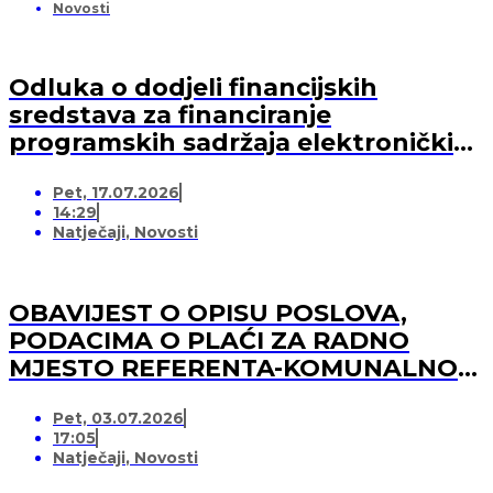
Novosti
Odluka o dodjeli financijskih
sredstava za financiranje
programskih sadržaja elektroničkih
medija u 2026. godini (-za pružatelja
Pet, 17.07.2026
medijskih usluga)
14:29
Natječaji
,
Novosti
OBAVIJEST O OPISU POSLOVA,
PODACIMA O PLAĆI ZA RADNO
MJESTO REFERENTA-KOMUNALNOG
REDARA
Pet, 03.07.2026
17:05
Natječaji
,
Novosti