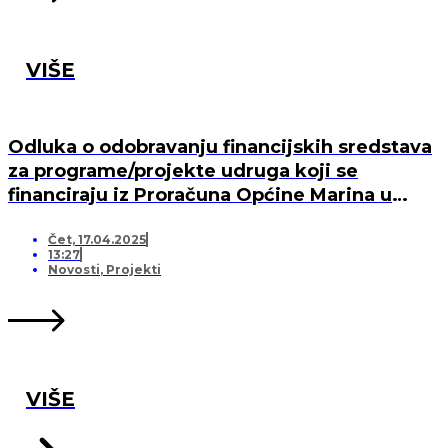
VIŠE
Odluka o odobravanju financijskih sredstava
za programe/projekte udruga koji se
financiraju iz Proračuna Općine Marina u
2025. godini
Čet, 17.04.2025
13:27
Novosti
,
Projekti
VIŠE