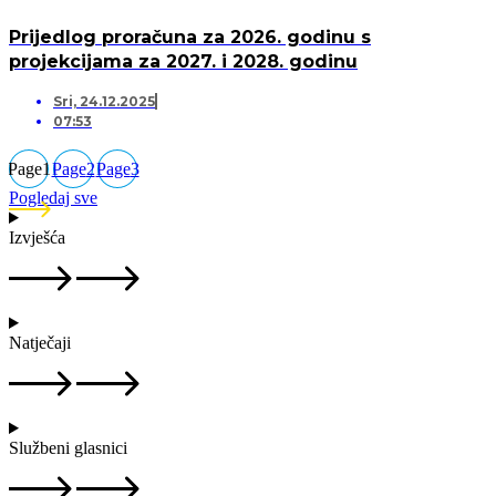
Prijedlog proračuna za 2026. godinu s
projekcijama za 2027. i 2028. godinu
Sri, 24.12.2025
07:53
Page
1
Page
2
Page
3
Pogledaj sve
Izvješća
Natječaji
Službeni glasnici