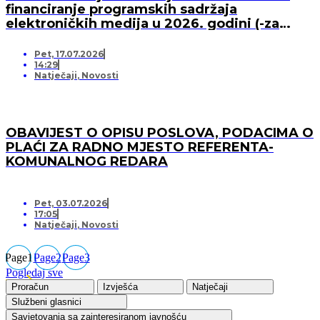
financiranje programskih sadržaja
elektroničkih medija u 2026. godini (-za
pružatelja medijskih usluga)
Pet, 17.07.2026
14:29
Natječaji
,
Novosti
OBAVIJEST O OPISU POSLOVA, PODACIMA O
PLAĆI ZA RADNO MJESTO REFERENTA-
KOMUNALNOG REDARA
Pet, 03.07.2026
17:05
Natječaji
,
Novosti
Page
1
Page
2
Page
3
Pogledaj sve
Proračun
Izvješća
Natječaji
Službeni glasnici
Savjetovanja sa zainteresiranom javnošću