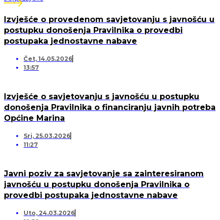
Izvješće o provedenom savjetovanju s javnošću u
postupku donošenja Pravilnika o provedbi
postupaka jednostavne nabave
Čet, 14.05.2026
13:57
Izvješće o savjetovanju s javnošću u postupku
donošenja Pravilnika o financiranju javnih potreba
Općine Marina
Sri, 25.03.2026
11:27
Javni poziv za savjetovanje sa zainteresiranom
javnošću u postupku donošenja Pravilnika o
provedbi postupaka jednostavne nabave
Uto, 24.03.2026