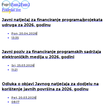
Page
1
Page
2
Page
3
Pogledaj sve
Javni natječaj za financiranje programa/projekata
udruga za 2026. godinu
Pon, 20.04.2026
13:35
Javni poziv za financiranje programskih sadržaja
elektroničkih medija u 2026. godini
Sri, 25.03.2026
11:21
Odluka o objavi Javnog natječaja za dodjelu na
korištenje javnih površina za 2026. godinu
Pet, 20.03.2026
08:17