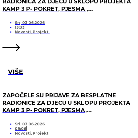
RADIONICA ZA DJECU U SKLOPU PROJEKTA
KAMP 3 P- POKRET, PJESMA ,
PRIJATELJSTVO I OTVARANJU PRJAVA ZA
LISTU ČEKANJA
Sri, 03.06.2026
13:33
Novosti
,
Projekti
VIŠE
ZAPOČELE SU PRIJAVE ZA BESPLATNE
RADIONICE ZA DJECU U SKLOPU PROJEKTA
KAMP 3 P- POKRET, PJESMA,
PRIJATELJSTVO!
Sri, 03.06.2026
09:06
Novosti
,
Projekti