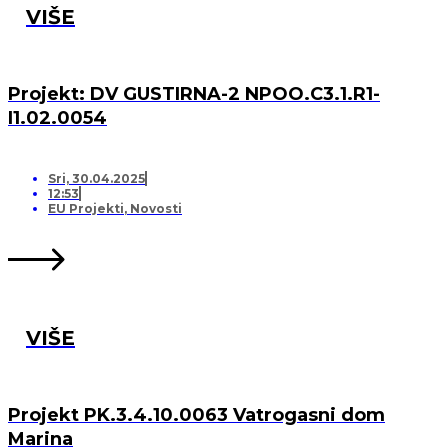
VIŠE
Projekt: DV GUSTIRNA-2 NPOO.C3.1.R1-
I1.02.0054
Sri, 30.04.2025
12:53
EU Projekti
,
Novosti
VIŠE
Projekt PK.3.4.10.0063 Vatrogasni dom
Marina