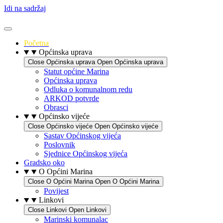
Idi na sadržaj
Početna
Općinska uprava
Close Općinska uprava
Open Općinska uprava
Statut općine Marina
Općinska uprava
Odluka o komunalnom redu
ARKOD potvrde
Obrasci
Općinsko vijeće
Close Općinsko vijeće
Open Općinsko vijeće
Sastav Općinskog vijeća
Poslovnik
Sjednice Općinskog vijeća
Gradsko oko
O Općini Marina
Close O Općini Marina
Open O Općini Marina
Povijest
Linkovi
Close Linkovi
Open Linkovi
Marinski komunalac