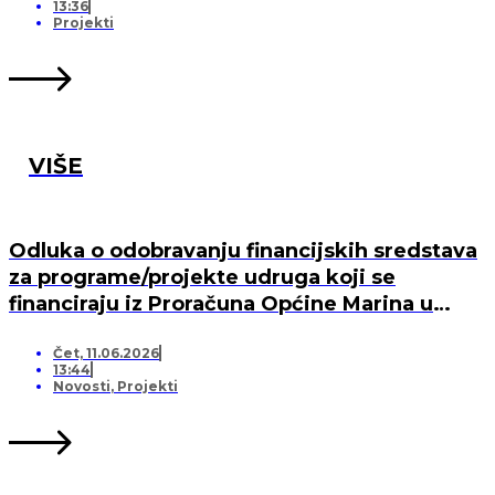
13:36
Projekti
VIŠE
Odluka o odobravanju financijskih sredstava
za programe/projekte udruga koji se
financiraju iz Proračuna Općine Marina u
2026. godini
Čet, 11.06.2026
13:44
Novosti
,
Projekti