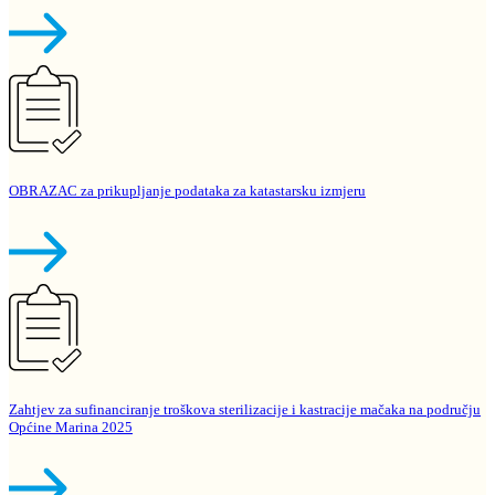
OBRAZAC za prikupljanje podataka za katastarsku izmjeru
Zahtjev za sufinanciranje troškova sterilizacije i kastracije mačaka na području
Općine Marina 2025