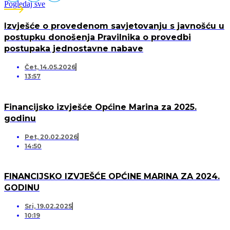
Pogledaj sve
Izvješće o provedenom savjetovanju s javnošću u
postupku donošenja Pravilnika o provedbi
postupaka jednostavne nabave
Čet, 14.05.2026
13:57
Financijsko izvješće Općine Marina za 2025.
godinu
Pet, 20.02.2026
14:50
FINANCIJSKO IZVJEŠĆE OPĆINE MARINA ZA 2024.
GODINU
Sri, 19.02.2025
10:19