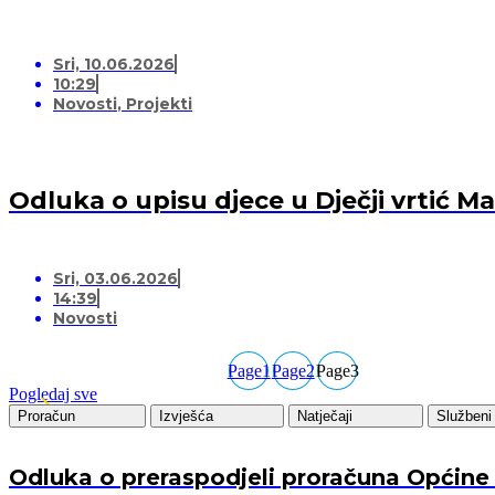
Sri, 10.06.2026
10:29
Novosti
,
Projekti
Odluka o upisu djece u Dječji vrtić 
Sri, 03.06.2026
14:39
Novosti
Page
1
Page
2
Page
3
Pogledaj sve
Proračun
Izvješća
Natječaji
Službeni 
Odluka o preraspodjeli proračuna Općine