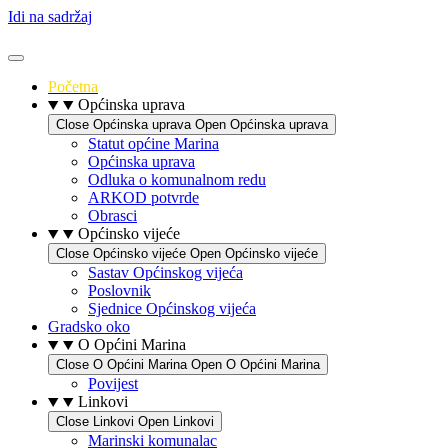
Idi na sadržaj
Početna
Općinska uprava
Close Općinska uprava
Open Općinska uprava
Statut općine Marina
Općinska uprava
Odluka o komunalnom redu
ARKOD potvrde
Obrasci
Općinsko vijeće
Close Općinsko vijeće
Open Općinsko vijeće
Sastav Općinskog vijeća
Poslovnik
Sjednice Općinskog vijeća
Gradsko oko
O Općini Marina
Close O Općini Marina
Open O Općini Marina
Povijest
Linkovi
Close Linkovi
Open Linkovi
Marinski komunalac