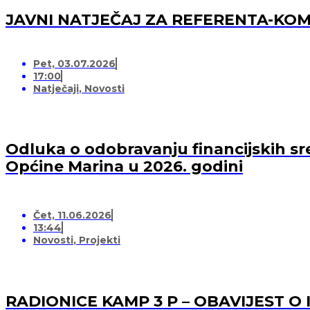
JAVNI NATJEČAJ ZA REFERENTA-K
Pet, 03.07.2026
17:00
Natječaji
,
Novosti
Odluka o odobravanju financijskih sr
Općine Marina u 2026. godini
Čet, 11.06.2026
13:44
Novosti
,
Projekti
RADIONICE KAMP 3 P – OBAVIJEST O