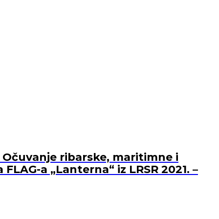
 Očuvanje ribarske, maritimne i
a FLAG-a „Lanterna“ iz LRSR 2021. –