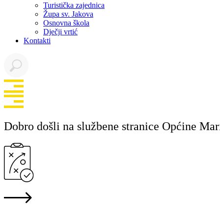
Turistička zajednica
Župa sv. Jakova
Osnovna škola
Dječji vrtić
Kontakti
Dobro došli na službene stranice Općine Mar