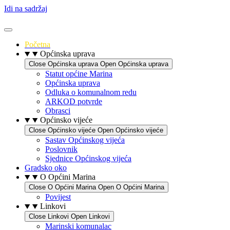
Idi na sadržaj
Početna
Općinska uprava
Close Općinska uprava
Open Općinska uprava
Statut općine Marina
Općinska uprava
Odluka o komunalnom redu
ARKOD potvrde
Obrasci
Općinsko vijeće
Close Općinsko vijeće
Open Općinsko vijeće
Sastav Općinskog vijeća
Poslovnik
Sjednice Općinskog vijeća
Gradsko oko
O Općini Marina
Close O Općini Marina
Open O Općini Marina
Povijest
Linkovi
Close Linkovi
Open Linkovi
Marinski komunalac