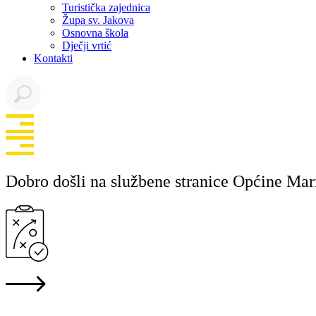
Turistička zajednica
Župa sv. Jakova
Osnovna škola
Dječji vrtić
Kontakti
Dobro došli na službene stranice Općine Mar