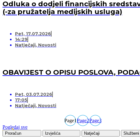
Odluka o dodjeli financijskih sredsta
(-za pružatelja medijskih usluga)
Pet, 17.07.2026
14:29
Natječaji
,
Novosti
OBAVIJEST O OPISU POSLOVA, POD
Pet, 03.07.2026
17:05
Natječaji
,
Novosti
Page
1
Page
2
Page
3
Pogledaj sve
Proračun
Izvješća
Natječaji
Službeni 