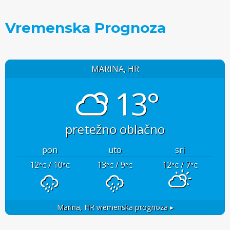
Vremenska Prognoza
MARINA, HR
13°
pretežno oblačno
pon
uto
sri
12
/ 10
13
/ 9
12
/ 7
°C
°C
°C
°C
°C
°C
Marina, HR
vremenska prognoza ▸