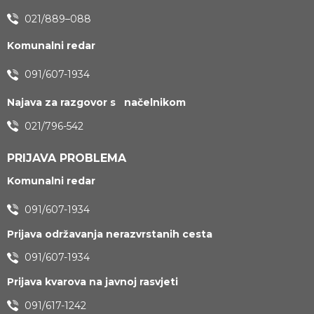
021/889–088
Komunalni redar
091/607-1934
Najava za razgovor s načelnikom
021/796-542
PRIJAVA PROBLEMA
Komunalni redar
091/607-1934
Prijava održavanja nerazvrstanih cesta
091/607-1934
Prijava kvarova na javnoj rasvjeti
091/617-1242