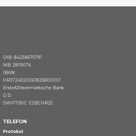
OIB: 84238675791
MB: 2819074
IBAN:
HR3724020061825800001
Erste&Steiermärkische Bank
D.D.
SWIFT/BIC: ESBCHR22
TELEFON
Protokol