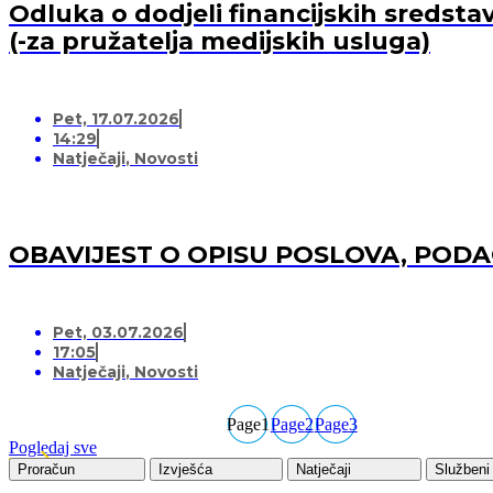
Odluka o dodjeli financijskih sredsta
(-za pružatelja medijskih usluga)
Pet, 17.07.2026
14:29
Natječaji
,
Novosti
OBAVIJEST O OPISU POSLOVA, POD
Pet, 03.07.2026
17:05
Natječaji
,
Novosti
Page
1
Page
2
Page
3
Pogledaj sve
Proračun
Izvješća
Natječaji
Službeni 