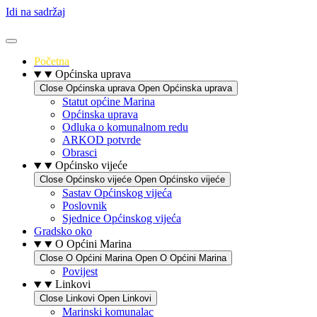
Idi na sadržaj
Početna
Općinska uprava
Close Općinska uprava
Open Općinska uprava
Statut općine Marina
Općinska uprava
Odluka o komunalnom redu
ARKOD potvrde
Obrasci
Općinsko vijeće
Close Općinsko vijeće
Open Općinsko vijeće
Sastav Općinskog vijeća
Poslovnik
Sjednice Općinskog vijeća
Gradsko oko
O Općini Marina
Close O Općini Marina
Open O Općini Marina
Povijest
Linkovi
Close Linkovi
Open Linkovi
Marinski komunalac