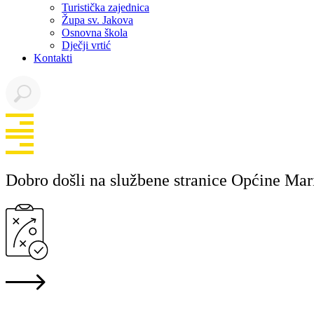
Turistička zajednica
Župa sv. Jakova
Osnovna škola
Dječji vrtić
Kontakti
Dobro došli na službene stranice Općine Mar