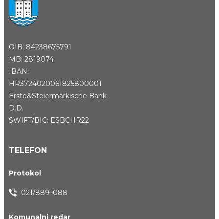
OIB: 84238675791
MB: 2819074
IBAN:
HR3724020061825800001
Erste&Steiermärkische Bank
D.D.
SWIFT/BIC: ESBCHR22
TELEFON
Protokol
021/889–088
Komunalni redar