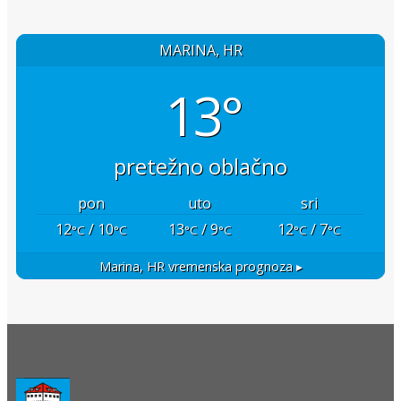
MARINA, HR
13°
pretežno oblačno
pon
uto
sri
12
/ 10
13
/ 9
12
/ 7
°C
°C
°C
°C
°C
°C
Marina, HR
vremenska prognoza ▸