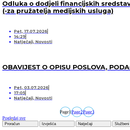
Odluka o dodjeli financijskih sredsta
(-za pružatelja medijskih usluga)
Pet, 17.07.2026
14:29
Natječaji
,
Novosti
OBAVIJEST O OPISU POSLOVA, POD
Pet, 03.07.2026
17:05
Natječaji
,
Novosti
Page
1
Page
2
Page
3
Pogledaj sve
Proračun
Izvješća
Natječaji
Službeni 