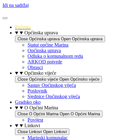
Idi na sadržaj
Početna
Općinska uprava
Close Općinska uprava
Open Općinska uprava
Statut općine Marina
Općinska uprava
Odluka o komunalnom redu
ARKOD potvrde
Obrasci
Općinsko vijeće
Close Općinsko vijeće
Open Općinsko vijeće
Sastav Općinskog vijeća
Poslovnik
Sjednice Općinskog vijeća
Gradsko oko
O Općini Marina
Close O Općini Marina
Open O Općini Marina
Povijest
Linkovi
Close Linkovi
Open Linkovi
Marinski komunalac