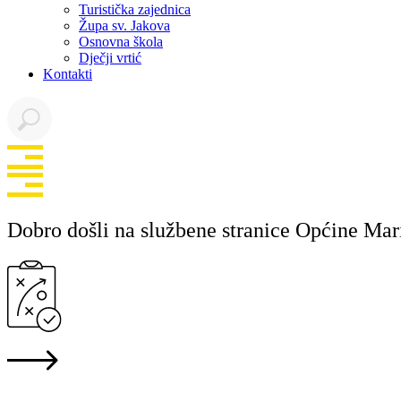
Turistička zajednica
Župa sv. Jakova
Osnovna škola
Dječji vrtić
Kontakti
Dobro došli na službene stranice Općine Mar