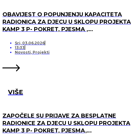
OBAVIJEST O POPUNJENJU KAPACITETA
RADIONICA ZA DJECU U SKLOPU PROJEKTA
KAMP 3 P- POKRET, PJESMA ,
PRIJATELJSTVO I OTVARANJU PRJAVA ZA
LISTU ČEKANJA
Sri, 03.06.2026
13:33
Novosti
,
Projekti
VIŠE
ZAPOČELE SU PRIJAVE ZA BESPLATNE
RADIONICE ZA DJECU U SKLOPU PROJEKTA
KAMP 3 P- POKRET, PJESMA,