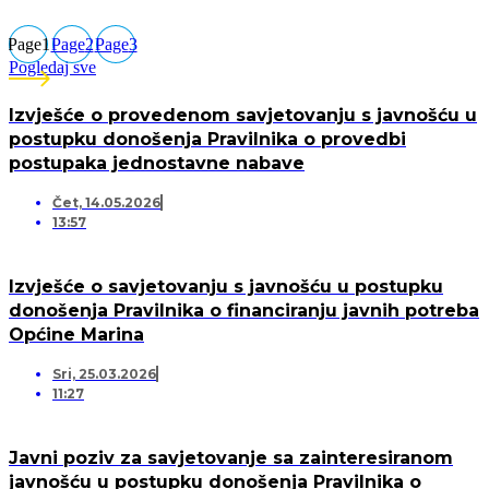
Page
1
Page
2
Page
3
Pogledaj sve
Izvješće o provedenom savjetovanju s javnošću u
postupku donošenja Pravilnika o provedbi
postupaka jednostavne nabave
Čet, 14.05.2026
13:57
Izvješće o savjetovanju s javnošću u postupku
donošenja Pravilnika o financiranju javnih potreba
Općine Marina
Sri, 25.03.2026
11:27
Javni poziv za savjetovanje sa zainteresiranom
javnošću u postupku donošenja Pravilnika o