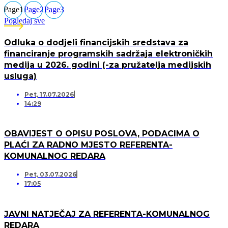
Page
1
Page
2
Page
3
Pogledaj sve
Odluka o dodjeli financijskih sredstava za
financiranje programskih sadržaja elektroničkih
medija u 2026. godini (-za pružatelja medijskih
usluga)
Pet, 17.07.2026
14:29
OBAVIJEST O OPISU POSLOVA, PODACIMA O
PLAĆI ZA RADNO MJESTO REFERENTA-
KOMUNALNOG REDARA
Pet, 03.07.2026
17:05
JAVNI NATJEČAJ ZA REFERENTA-KOMUNALNOG
REDARA