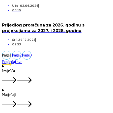
Uto, 02.06.2026
08:10
Prijedlog proračuna za 2026. godinu s
projekcijama za 2027. i 2028. godinu
Sri, 24.12.2025
07:53
Page
1
Page
2
Page
3
Pogledaj sve
Izvješća
Natječaji