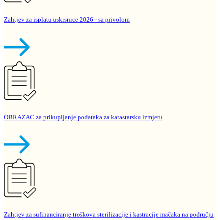
Zahtjev za isplatu uskrsnice 2026 - sa privolom
OBRAZAC za prikupljanje podataka za katastarsku izmjeru
Zahtjev za sufinanciranje troškova sterilizacije i kastracije mačaka na području