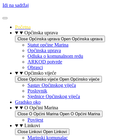
Idi na sadržaj
Početna
Općinska uprava
Close Općinska uprava
Open Općinska uprava
Statut općine Marina
Općinska uprava
Odluka o komunalnom redu
ARKOD potvrde
Obrasci
Općinsko vijeće
Close Općinsko vijeće
Open Općinsko vijeće
Sastav Općinskog vijeća
Poslovnik
Sjednice Općinskog vijeća
Gradsko oko
O Općini Marina
Close O Općini Marina
Open O Općini Marina
Povijest
Linkovi
Close Linkovi
Open Linkovi
Marinski komunalac