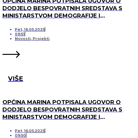
OPĆINA MARINA POTPISALA UGOVOR O
DODJELO BESPOVRATNIH SREDSTAVA S
MINISTARSTVOM DEMOGRAFIJE I
USELJENIŠTVA ZA PROJEKT UREĐENJA I
OPREMANJA DJEČJEG IGRALIŠTA U
Pet, 16.05.2025
09:51
SVINCIMA
Novosti
,
Projekti
VIŠE
OPĆINA MARINA POTPISALA UGOVOR O
DODJELO BESPOVRATNIH SREDSTAVA S
MINISTARSTVOM DEMOGRAFIJE I
USELJENIŠTVA ZA PROJEKT UREĐENJA I
OPREMANJA DJEČJEG IGRALIŠTA U DV
Pet, 16.05.2025
09:50