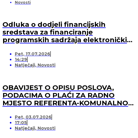
Novosti
Odluka o dodjeli financijskih
sredstava za financiranje
programskih sadržaja elektroničkih
medija u 2026. godini (-za pružatelja
Pet, 17.07.2026
medijskih usluga)
14:29
Natječaji
,
Novosti
OBAVIJEST O OPISU POSLOVA,
PODACIMA O PLAĆI ZA RADNO
MJESTO REFERENTA-KOMUNALNOG
REDARA
Pet, 03.07.2026
17:05
Natječaji
,
Novosti