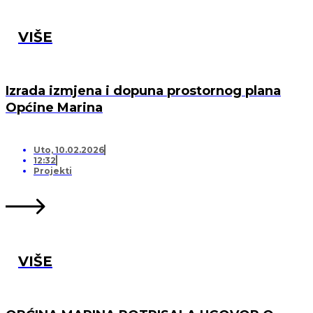
VIŠE
Izrada izmjena i dopuna prostornog plana
Općine Marina
Uto, 10.02.2026
12:32
Projekti
VIŠE