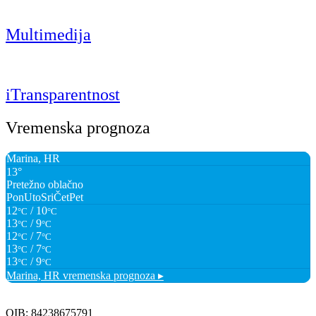
Multimedija
iTransparentnost
Vremenska prognoza
Marina, HR
13°
Pretežno oblačno
Pon
Uto
Sri
Čet
Pet
12
/ 10
°C
°C
13
/ 9
°C
°C
12
/ 7
°C
°C
13
/ 7
°C
°C
13
/ 9
°C
°C
Marina, HR
vremenska prognoza ▸
OIB: 84238675791