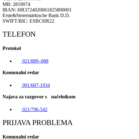
MB: 2819074
IBAN: HR3724020061825800001
Erste&Steiermärkische Bank D.D.
SWIFT/BIC: ESBCHR22
TELEFON
Protokol
021/889–088
Komunalni redar
091/607-1934
Najava za razgovor s načelnikom
021/796-542
PRIJAVA PROBLEMA
Komunalni redar