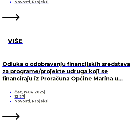
MARINA, PO „KRIJESNICA“U POZORCU
Novosti
,
Projekti
VIŠE
Odluka o odobravanju financijskih sredstava
za programe/projekte udruga koji se
financiraju iz Proračuna Općine Marina u
2025. godini
Čet, 17.04.2025
13:27
Novosti
,
Projekti