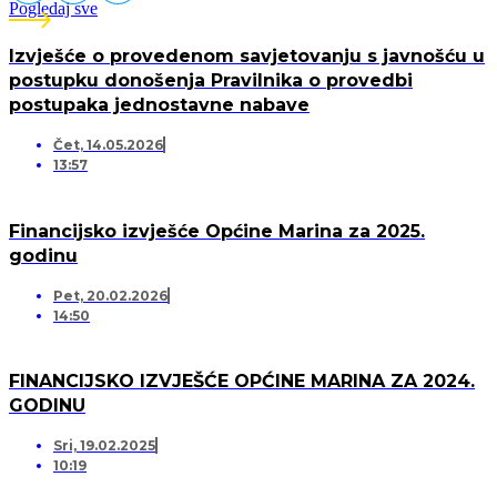
Pogledaj sve
Izvješće o provedenom savjetovanju s javnošću u
postupku donošenja Pravilnika o provedbi
postupaka jednostavne nabave
Čet, 14.05.2026
13:57
Financijsko izvješće Općine Marina za 2025.
godinu
Pet, 20.02.2026
14:50
FINANCIJSKO IZVJEŠĆE OPĆINE MARINA ZA 2024.
GODINU
Sri, 19.02.2025
10:19