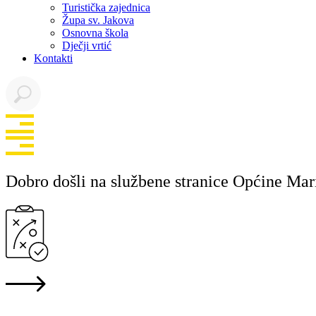
Turistička zajednica
Župa sv. Jakova
Osnovna škola
Dječji vrtić
Kontakti
Dobro došli na službene stranice Općine Mar