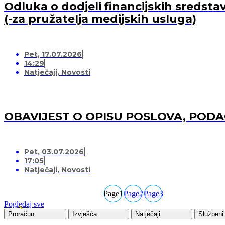
Odluka o dodjeli financijskih sredsta
(-za pružatelja medijskih usluga)
Pet, 17.07.2026
14:29
Natječaji
,
Novosti
OBAVIJEST O OPISU POSLOVA, POD
Pet, 03.07.2026
17:05
Natječaji
,
Novosti
Page
1
Page
2
Page
3
Pogledaj sve
Proračun
Izvješća
Natječaji
Službeni 