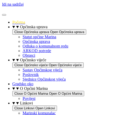
Idi na sadržaj
Početna
Općinska uprava
Close Općinska uprava
Open Općinska uprava
Statut općine Marina
Općinska uprava
Odluka o komunalnom redu
ARKOD potvrde
Obrasci
Općinsko vijeće
Close Općinsko vijeće
Open Općinsko vijeće
Sastav Općinskog vijeća
Poslovnik
Sjednice Općinskog vijeća
Gradsko oko
O Općini Marina
Close O Općini Marina
Open O Općini Marina
Povijest
Linkovi
Close Linkovi
Open Linkovi
Marinski komunalac